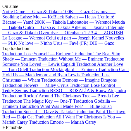
On aime
Notre Dame —
Gazo & Tiakola
100K —
Gazo
Casanova —
Soolking
Laisse Moi —
KeBlack
Saiyan —
Heuss L'enfoiré
Bécane —
Yamê
200K —
Tiakola
Laboratoire —
Werenoi
Meuda
—
Tiakola
Outro —
Gazo & Tiakola
Ailleurs —
Josman
Interlude
—
Gazo & Tiakola
Overdrive —
Ofenbach
1 2 3 4 —
ZOKUSH
La League —
Werenoi
Celui qui part —
Joseph Kamel
Nouvelles
—
PLK
No love —
Ninho
Urus —
Favé (FR)
DIE —
Gazo
Top traduction
Traduction Lose Yourself —
Eminem
Traduction The Real Slim
Shady —
Eminem
Traduction Without Me —
Eminem
Traduction
Someone You Loved —
Lewis Capaldi
Traduction Another Love
—
Tom Odell
Traduction Mockingbird —
Eminem
Traduction Can't
Hold Us —
Macklemore and Ryan Lewis
Traduction Last
Christmas —
Wham
Traduction Demons —
Imagine Dragons
Traduction Flowers —
Miley Cyrus
Traduction Lose Control —
Teddy Swims
Traduction BESO —
ROSALÍA & Rauw Alejandro
Traduction Rockin' Around The Christmas Tree —
Brenda Lee
Traduction The Magic Key —
One-T
Traduction Godzilla —
Eminem
Traduction What Was I Made For? —
Billie Eilish
Traduction Special —
Dave & Tiakola
Traduction Paint The Town
Red —
Doja Cat
Traduction All I Want For Christmas Is You —
Mariah Carey
Traduction Emorio —
Mariah Carey
HP mobile