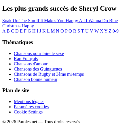
Les plus grands succès de Sheryl Crow
Soak Up The Sun
If It Makes You Happy
All I Wanna Do
Blue
Christmas
Happy
A
B
C
D
E
F
G
H
I
J
K
L
M
N
O
P
Q
R
S
T
U
V
W
X
Y
Z
0-9
Thématiques
Chansons pour faire le sexe
Rap Français
Chansons d'amour
Chansons des Guinguettes
Chansons de Rugby et 3ème mi-temps
Chanson bonne humeur
Plan de site
Mentions légales
Paramètres cookies
Cookie Settings
© 2026 Paroles.net — Tous droits réservés