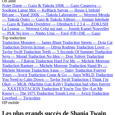
On aime
Notre Dame —
Gazo & Tiakola
100K —
Gazo
Casanova —
Soolking
Laisse Moi —
KeBlack
Saiyan —
Heuss L'enfoiré
Bécane —
Yamê
200K —
Tiakola
Laboratoire —
Werenoi
Meuda
—
Tiakola
Outro —
Gazo & Tiakola
Ailleurs —
Josman
Interlude
—
Gazo & Tiakola
Overdrive —
Ofenbach
1 2 3 4 —
ZOKUSH
La League —
Werenoi
Celui qui part —
Joseph Kamel
Nouvelles
—
PLK
No love —
Ninho
Urus —
Favé (FR)
DIE —
Gazo
Top traduction
Traduction Monsters —
James Blunt
Traduction Streets —
Doja Cat
Traduction Drivers license —
Olivia Rodrigo
Traduction Lover —
Taylor Swift
Traduction Teeth —
5 Seconds Of Summer
Traduction
Seya —
Morad
Traduction No Idea —
Don Toliver
Traduction
Morado —
J Balvin
Traduction Hard For Me —
Michele Morrone
Traduction Rapture —
Michele Morrone
Traduction Stand By —
Michele Morrone
Traduction Agua —
Tainy
Traduction Forever
Yours —
Avicii
Traduction Come & Go —
Juice WRLD
Traduction
You Need to Calm Down —
Taylor Swift
Traduction I Think I’m
Okay —
MGK (Machine Gun Kelly)
Traduction bad vibes forever
—
XXXTENTACION
Traduction If You're Too Shy (Let Me
Know) —
The 1975
Traduction Tough Love —
Avicii
Traduction
Lovefool —
Twocolors
HP mobile
Les plus grands succès de Shania Twain