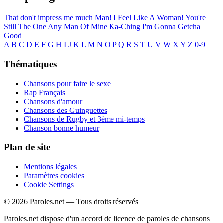
That don't impress me much
Man! I Feel Like A Woman!
You're
Still The One
Any Man Of Mine
Ka-Ching
I'm Gonna Getcha
Good
A
B
C
D
E
F
G
H
I
J
K
L
M
N
O
P
Q
R
S
T
U
V
W
X
Y
Z
0-9
Thématiques
Chansons pour faire le sexe
Rap Français
Chansons d'amour
Chansons des Guinguettes
Chansons de Rugby et 3ème mi-temps
Chanson bonne humeur
Plan de site
Mentions légales
Paramètres cookies
Cookie Settings
© 2026 Paroles.net — Tous droits réservés
Paroles.net dispose d'un accord de licence de paroles de chansons