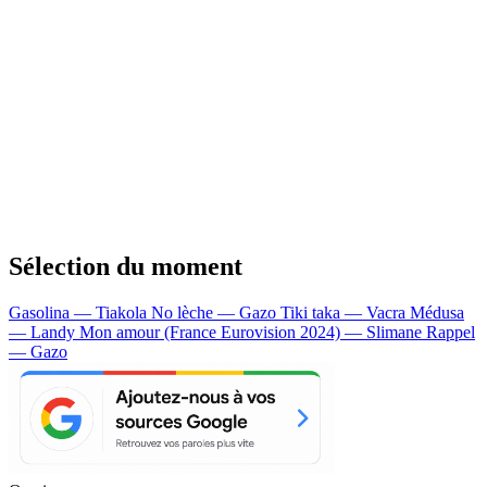
Sélection du moment
Gasolina — Tiakola
No lèche — Gazo
Tiki taka — Vacra
Médusa
— Landy
Mon amour (France Eurovision 2024) — Slimane
Rappel
— Gazo