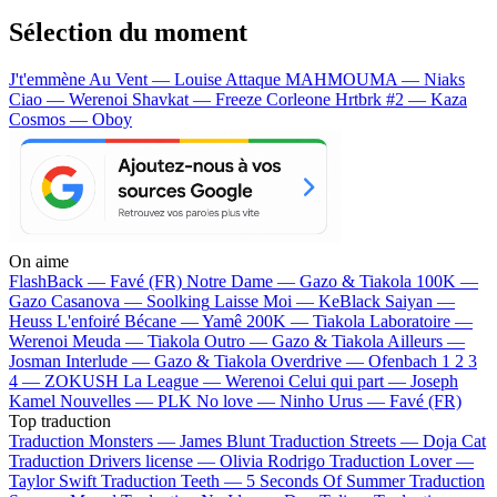
Sélection du moment
J't'emmène Au Vent — Louise Attaque
MAHMOUMA — Niaks
Ciao — Werenoi
Shavkat — Freeze Corleone
Hrtbrk #2 — Kaza
Cosmos — Oboy
On aime
FlashBack —
Favé (FR)
Notre Dame —
Gazo & Tiakola
100K —
Gazo
Casanova —
Soolking
Laisse Moi —
KeBlack
Saiyan —
Heuss L'enfoiré
Bécane —
Yamê
200K —
Tiakola
Laboratoire —
Werenoi
Meuda —
Tiakola
Outro —
Gazo & Tiakola
Ailleurs —
Josman
Interlude —
Gazo & Tiakola
Overdrive —
Ofenbach
1 2 3
4 —
ZOKUSH
La League —
Werenoi
Celui qui part —
Joseph
Kamel
Nouvelles —
PLK
No love —
Ninho
Urus —
Favé (FR)
Top traduction
Traduction Monsters —
James Blunt
Traduction Streets —
Doja Cat
Traduction Drivers license —
Olivia Rodrigo
Traduction Lover —
Taylor Swift
Traduction Teeth —
5 Seconds Of Summer
Traduction