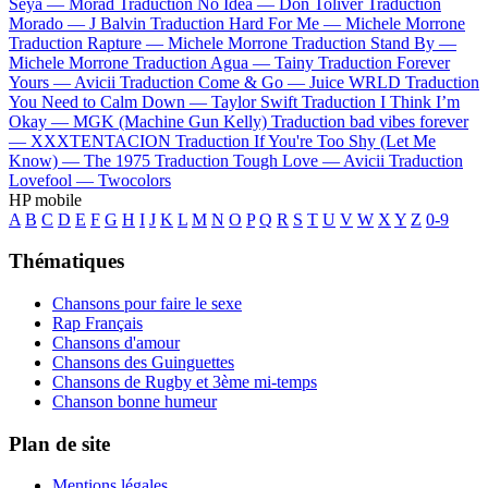
Seya —
Morad
Traduction No Idea —
Don Toliver
Traduction
Morado —
J Balvin
Traduction Hard For Me —
Michele Morrone
Traduction Rapture —
Michele Morrone
Traduction Stand By —
Michele Morrone
Traduction Agua —
Tainy
Traduction Forever
Yours —
Avicii
Traduction Come & Go —
Juice WRLD
Traduction
You Need to Calm Down —
Taylor Swift
Traduction I Think I’m
Okay —
MGK (Machine Gun Kelly)
Traduction bad vibes forever
—
XXXTENTACION
Traduction If You're Too Shy (Let Me
Know) —
The 1975
Traduction Tough Love —
Avicii
Traduction
Lovefool —
Twocolors
HP mobile
A
B
C
D
E
F
G
H
I
J
K
L
M
N
O
P
Q
R
S
T
U
V
W
X
Y
Z
0-9
Thématiques
Chansons pour faire le sexe
Rap Français
Chansons d'amour
Chansons des Guinguettes
Chansons de Rugby et 3ème mi-temps
Chanson bonne humeur
Plan de site
Mentions légales