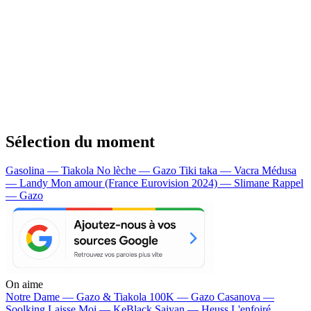
Sélection du moment
Gasolina — Tiakola
No lèche — Gazo
Tiki taka — Vacra
Médusa
— Landy
Mon amour (France Eurovision 2024) — Slimane
Rappel
— Gazo
On aime
Notre Dame —
Gazo & Tiakola
100K —
Gazo
Casanova —
Soolking
Laisse Moi —
KeBlack
Saiyan —
Heuss L'enfoiré