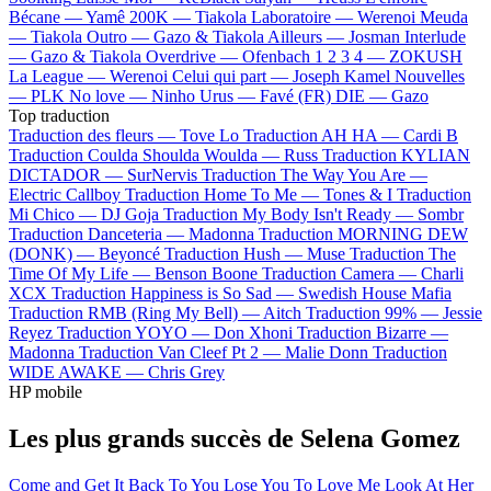
Bécane —
Yamê
200K —
Tiakola
Laboratoire —
Werenoi
Meuda
—
Tiakola
Outro —
Gazo & Tiakola
Ailleurs —
Josman
Interlude
—
Gazo & Tiakola
Overdrive —
Ofenbach
1 2 3 4 —
ZOKUSH
La League —
Werenoi
Celui qui part —
Joseph Kamel
Nouvelles
—
PLK
No love —
Ninho
Urus —
Favé (FR)
DIE —
Gazo
Top traduction
Traduction des fleurs —
Tove Lo
Traduction AH HA —
Cardi B
Traduction Coulda Shoulda Woulda —
Russ
Traduction KYLIAN
DICTADOR —
SurNervis
Traduction The Way You Are —
Electric Callboy
Traduction Home To Me —
Tones & I
Traduction
Mi Chico —
DJ Goja
Traduction My Body Isn't Ready —
Sombr
Traduction Danceteria —
Madonna
Traduction MORNING DEW
(DONK) —
Beyoncé
Traduction Hush —
Muse
Traduction The
Time Of My Life —
Benson Boone
Traduction Camera —
Charli
XCX
Traduction Happiness is So Sad —
Swedish House Mafia
Traduction RMB (Ring My Bell) —
Aitch
Traduction 99% —
Jessie
Reyez
Traduction YOYO —
Don Xhoni
Traduction Bizarre —
Madonna
Traduction Van Cleef Pt 2 —
Malie Donn
Traduction
WIDE AWAKE —
Chris Grey
HP mobile
Les plus grands succès de Selena Gomez
Come and Get It
Back To You
Lose You To Love Me
Look At Her