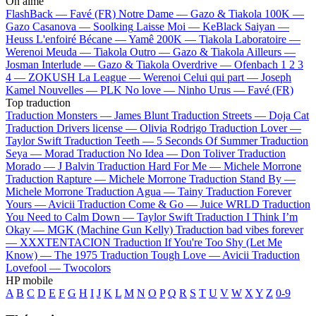
On aime
FlashBack —
Favé (FR)
Notre Dame —
Gazo & Tiakola
100K —
Gazo
Casanova —
Soolking
Laisse Moi —
KeBlack
Saiyan —
Heuss L'enfoiré
Bécane —
Yamê
200K —
Tiakola
Laboratoire —
Werenoi
Meuda —
Tiakola
Outro —
Gazo & Tiakola
Ailleurs —
Josman
Interlude —
Gazo & Tiakola
Overdrive —
Ofenbach
1 2 3
4 —
ZOKUSH
La League —
Werenoi
Celui qui part —
Joseph
Kamel
Nouvelles —
PLK
No love —
Ninho
Urus —
Favé (FR)
Top traduction
Traduction Monsters —
James Blunt
Traduction Streets —
Doja Cat
Traduction Drivers license —
Olivia Rodrigo
Traduction Lover —
Taylor Swift
Traduction Teeth —
5 Seconds Of Summer
Traduction
Seya —
Morad
Traduction No Idea —
Don Toliver
Traduction
Morado —
J Balvin
Traduction Hard For Me —
Michele Morrone
Traduction Rapture —
Michele Morrone
Traduction Stand By —
Michele Morrone
Traduction Agua —
Tainy
Traduction Forever
Yours —
Avicii
Traduction Come & Go —
Juice WRLD
Traduction
You Need to Calm Down —
Taylor Swift
Traduction I Think I’m
Okay —
MGK (Machine Gun Kelly)
Traduction bad vibes forever
—
XXXTENTACION
Traduction If You're Too Shy (Let Me
Know) —
The 1975
Traduction Tough Love —
Avicii
Traduction
Lovefool —
Twocolors
HP mobile
A
B
C
D
E
F
G
H
I
J
K
L
M
N
O
P
Q
R
S
T
U
V
W
X
Y
Z
0-9