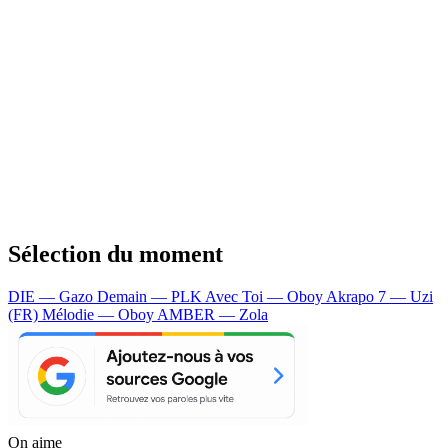
Sélection du moment
DIE — Gazo
Demain — PLK
Avec Toi — Oboy
Akrapo 7 — Uzi
(FR)
Mélodie — Oboy
AMBER — Zola
On aime