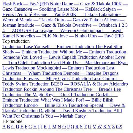
FlashBack —
Favé (FR)
Notre Dame —
Gazo & Tiakola
100K —
Gazo
Casanova —
Soolking
Laisse Moi —
KeBlack
Saiyan —
Heuss L'enfoiré
Bécane —
Yamê
200K —
Tiakola
Laboratoire —
Werenoi
Meuda —
Tiakola
Outro —
Gazo & Tiakola
Ailleurs —
Josman
Interlude —
Gazo & Tiakola
Overdrive —
Ofenbach
1 2 3
4 —
ZOKUSH
La League —
Werenoi
Celui qui part —
Joseph
Kamel
Nouvelles —
PLK
No love —
Ninho
Urus —
Favé (FR)
Top traduction
Traduction Lose Yourself —
Eminem
Traduction The Real Slim
Shady —
Eminem
Traduction Without Me —
Eminem
Traduction
Someone You Loved —
Lewis Capaldi
Traduction Another Love
—
Tom Odell
Traduction Can't Hold Us —
Macklemore and Ryan
Lewis
Traduction Mockingbird —
Eminem
Traduction Last
Christmas —
Wham
Traduction Demons —
Imagine Dragons
Traduction Flowers —
Miley Cyrus
Traduction Lose Control —
Teddy Swims
Traduction BESO —
ROSALÍA & Rauw Alejandro
Traduction Rockin' Around The Christmas Tree —
Brenda Lee
Traduction The Magic Key —
One-T
Traduction Godzilla —
Eminem
Traduction What Was I Made For? —
Billie Eilish
Traduction Emorio —
Billie Eilish
Traduction Special —
Dave &
Tiakola
Traduction Daylight —
David Kushner
Traduction All I
Want For Christmas Is You —
Mariah Carey
HP mobile
A
B
C
D
E
F
G
H
I
J
K
L
M
N
O
P
Q
R
S
T
U
V
W
X
Y
Z
0-9