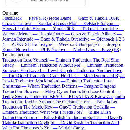
On aime
FlashBack —
Favé (FR)
Notre Dame —
Gazo & Tiakola
100K —
Gazo
Casanova —
Soolking
Laisse Moi —
KeBlack
Saiyan —
Heuss L'enfoiré
Bécane —
Yamê
200K —
Tiakola
Laboratoire —
Werenoi
Meuda —
Tiakola
Outro —
Gazo & Tiakola
Ailleurs —
Josman
Interlude —
Gazo & Tiakola
Overdrive —
Ofenbach
1 2 3
4 —
ZOKUSH
La League —
Werenoi
Celui qui part —
Joseph
Kamel
Nouvelles —
PLK
No love —
Ninho
Urus —
Favé (FR)
Top traduction
Traduction Lose Yourself —
Eminem
Traduction The Real Slim
Shady —
Eminem
Traduction Without Me —
Eminem
Traduction
Someone You Loved —
Lewis Capaldi
Traduction Another Love
—
Tom Odell
Traduction Can't Hold Us —
Macklemore and Ryan
Lewis
Traduction Mockingbird —
Eminem
Traduction Last
Christmas —
Wham
Traduction Demons —
Imagine Dragons
Traduction Flowers —
Miley Cyrus
Traduction Lose Control —
Teddy Swims
Traduction BESO —
ROSALÍA & Rauw Alejandro
Traduction Rockin' Around The Christmas Tree —
Brenda Lee
Traduction The Magic Key —
One-T
Traduction Godzilla —
Eminem
Traduction What Was I Made For? —
Billie Eilish
Traduction Emorio —
Billie Eilish
Traduction Special —
Dave &
Tiakola
Traduction Daylight —
David Kushner
Traduction All I
Want For Christmas Is You —
Mariah Carey