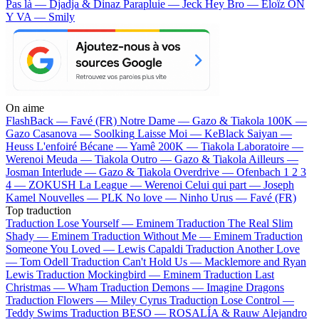
Pas là — Djadja & Dinaz
Parapluie — Jeck
Hey Bro — Eloïz
ON
Y VA — Smily
On aime
FlashBack —
Favé (FR)
Notre Dame —
Gazo & Tiakola
100K —
Gazo
Casanova —
Soolking
Laisse Moi —
KeBlack
Saiyan —
Heuss L'enfoiré
Bécane —
Yamê
200K —
Tiakola
Laboratoire —
Werenoi
Meuda —
Tiakola
Outro —
Gazo & Tiakola
Ailleurs —
Josman
Interlude —
Gazo & Tiakola
Overdrive —
Ofenbach
1 2 3
4 —
ZOKUSH
La League —
Werenoi
Celui qui part —
Joseph
Kamel
Nouvelles —
PLK
No love —
Ninho
Urus —
Favé (FR)
Top traduction
Traduction Lose Yourself —
Eminem
Traduction The Real Slim
Shady —
Eminem
Traduction Without Me —
Eminem
Traduction
Someone You Loved —
Lewis Capaldi
Traduction Another Love
—
Tom Odell
Traduction Can't Hold Us —
Macklemore and Ryan
Lewis
Traduction Mockingbird —
Eminem
Traduction Last
Christmas —
Wham
Traduction Demons —
Imagine Dragons
Traduction Flowers —
Miley Cyrus
Traduction Lose Control —
Teddy Swims
Traduction BESO —
ROSALÍA & Rauw Alejandro