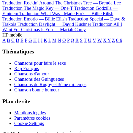
Traduction Rockin' Around The Christmas Tree —
Brenda Lee
Traduction The Magic Key —
One-T
Traduction Godzilla —
Eminem
Traduction What Was I Made For? —
Billie Eilish
Traduction Emorio —
Billie Eilish
Traduction Special —
Dave &
Tiakola
Traduction Daylight —
David Kushner
Traduction All I
Want For Christmas Is You —
Mariah Carey
HP mobile
A
B
C
D
E
F
G
H
I
J
K
L
M
N
O
P
Q
R
S
T
U
V
W
X
Y
Z
0-9
Thématiques
Chansons pour faire le sexe
Rap Français
Chansons d'amour
Chansons des Guinguettes
Chansons de Rugby et 3ème mi-temps
Chanson bonne humeur
Plan de site
Mentions légales
Paramètres cookies
Cookie Settings