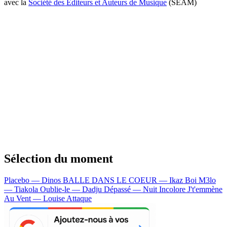
avec la
Société des Editeurs et Auteurs de Musique
(SEAM)
Sélection du moment
Placebo — Dinos
BALLE DANS LE COEUR — Ikaz Boi
M3lo
— Tiakola
Oublie-le — Dadju
Dépassé — Nuit Incolore
J't'emmène
Au Vent — Louise Attaque