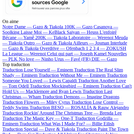
On aime
Notre Dame —
Gazo & Tiakola
100K —
Gazo
Casanova —
Soolking
Laisse Moi —
KeBlack
Saiyan —
Heuss L'enfoiré
Bécane —
Yamê
200K —
Tiakola
Laboratoire —
Werenoi
Meuda
—
Tiakola
Outro —
Gazo & Tiakola
Ailleurs —
Josman
Interlude
—
Gazo & Tiakola
Overdrive —
Ofenbach
1 2 3 4 —
ZOKUSH
La League —
Werenoi
Celui qui part —
Joseph Kamel
Nouvelles
—
PLK
No love —
Ninho
Urus —
Favé (FR)
DIE —
Gazo
Top traduction
Traduction Lose Yourself —
Eminem
Traduction The Real Slim
Shady —
Eminem
Traduction Without Me —
Eminem
Traduction
Someone You Loved —
Lewis Capaldi
Traduction Another Love
—
Tom Odell
Traduction Mockingbird —
Eminem
Traduction Can't
Hold Us —
Macklemore and Ryan Lewis
Traduction Last
Christmas —
Wham
Traduction Demons —
Imagine Dragons
Traduction Flowers —
Miley Cyrus
Traduction Lose Control —
Teddy Swims
Traduction BESO —
ROSALÍA & Rauw Alejandro
Traduction Rockin' Around The Christmas Tree —
Brenda Lee
Traduction The Magic Key —
One-T
Traduction Godzilla —
Eminem
Traduction What Was I Made For? —
Billie Eilish
Traduction Special —
Dave & Tiakola
Traduction Paint The Town