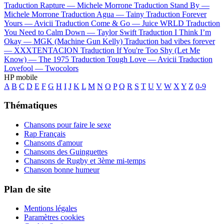
Traduction Rapture —
Michele Morrone
Traduction Stand By —
Michele Morrone
Traduction Agua —
Tainy
Traduction Forever
Yours —
Avicii
Traduction Come & Go —
Juice WRLD
Traduction
You Need to Calm Down —
Taylor Swift
Traduction I Think I’m
Okay —
MGK (Machine Gun Kelly)
Traduction bad vibes forever
—
XXXTENTACION
Traduction If You're Too Shy (Let Me
Know) —
The 1975
Traduction Tough Love —
Avicii
Traduction
Lovefool —
Twocolors
HP mobile
A
B
C
D
E
F
G
H
I
J
K
L
M
N
O
P
Q
R
S
T
U
V
W
X
Y
Z
0-9
Thématiques
Chansons pour faire le sexe
Rap Français
Chansons d'amour
Chansons des Guinguettes
Chansons de Rugby et 3ème mi-temps
Chanson bonne humeur
Plan de site
Mentions légales
Paramètres cookies