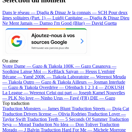
Dans le réseau — Djadja & Dinaz
Je la connais — SCH
Pour deux
âmes solitaires (Part. 1) — Luidji
Capitaine — Djadja & Dinaz
Dieu
Ne Ment Jamais — Damso
I'm Good (Blue) — David Guetta
On aime
Notre Dame —
Gazo & Tiakola
100K —
Gazo
Casanova —
Soolking
Laisse Moi —
KeBlack
Saiyan —
Heuss L'enfoiré
Bécane —
Yamê
200K —
Tiakola
Laboratoire —
Werenoi
Meuda
—
Tiakola
Outro —
Gazo & Tiakola
Ailleurs —
Josman
Interlude
—
Gazo & Tiakola
Overdrive —
Ofenbach
1 2 3 4 —
ZOKUSH
La League —
Werenoi
Celui qui part —
Joseph Kamel
Nouvelles
—
PLK
No love —
Ninho
Urus —
Favé (FR)
DIE —
Gazo
Top traduction
Traduction Monsters —
James Blunt
Traduction Streets —
Doja Cat
Traduction Drivers license —
Olivia Rodrigo
Traduction Lover —
Taylor Swift
Traduction Teeth —
5 Seconds Of Summer
Traduction
Seya —
Morad
Traduction No Idea —
Don Toliver
Traduction
Morado —
J Balvin
Traduction Hard For Me —
Michele Morrone