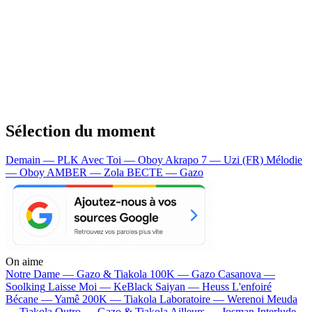
Sélection du moment
Demain — PLK
Avec Toi — Oboy
Akrapo 7 — Uzi (FR)
Mélodie
— Oboy
AMBER — Zola
BECTE — Gazo
On aime
Notre Dame —
Gazo & Tiakola
100K —
Gazo
Casanova —
Soolking
Laisse Moi —
KeBlack
Saiyan —
Heuss L'enfoiré
Bécane —
Yamê
200K —
Tiakola
Laboratoire —
Werenoi
Meuda
—
Tiakola
Outro —
Gazo & Tiakola
Ailleurs —
Josman
Interlude