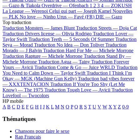
—
Gazo & Tiakola
Overdrive —
Ofenbach
1 2 3 4 —
ZOKUSH
La League —
Werenoi
Celui qui part —
Joseph Kamel
Nouvelles
—
PLK
No love —
Ninho
Urus —
Favé (FR)
DIE —
Gazo
Top traduction
Traduction Monsters —
James Blunt
Traduction Streets —
Doja Cat
Traduction Drivers license —
Olivia Rodrigo
Traduction Lover —
Taylor Swift
Traduction Teeth —
5 Seconds Of Summer
Traduction
Seya —
Morad
Traduction No Idea —
Don Toliver
Traduction
Morado —
J Balvin
Traduction Hard For Me —
Michele Morrone
Traduction Rapture —
Michele Morrone
Traduction Stand By —
Michele Morrone
Traduction Agua —
Tainy
Traduction Forever
Yours —
Avicii
Traduction Come & Go —
Juice WRLD
Traduction
You Need to Calm Down —
Taylor Swift
Traduction I Think I’m
Okay —
MGK (Machine Gun Kelly)
Traduction bad vibes forever
—
XXXTENTACION
Traduction If You're Too Shy (Let Me
Know) —
The 1975
Traduction Tough Love —
Avicii
Traduction
Lovefool —
Twocolors
HP mobile
A
B
C
D
E
F
G
H
I
J
K
L
M
N
O
P
Q
R
S
T
U
V
W
X
Y
Z
0-9
Thématiques
Chansons pour faire le sexe
Rap Français