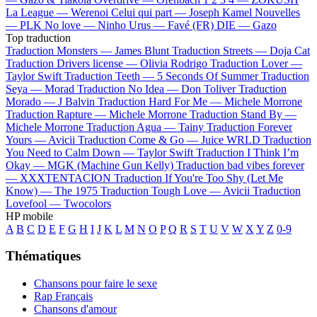
La League —
Werenoi
Celui qui part —
Joseph Kamel
Nouvelles
—
PLK
No love —
Ninho
Urus —
Favé (FR)
DIE —
Gazo
Top traduction
Traduction Monsters —
James Blunt
Traduction Streets —
Doja Cat
Traduction Drivers license —
Olivia Rodrigo
Traduction Lover —
Taylor Swift
Traduction Teeth —
5 Seconds Of Summer
Traduction
Seya —
Morad
Traduction No Idea —
Don Toliver
Traduction
Morado —
J Balvin
Traduction Hard For Me —
Michele Morrone
Traduction Rapture —
Michele Morrone
Traduction Stand By —
Michele Morrone
Traduction Agua —
Tainy
Traduction Forever
Yours —
Avicii
Traduction Come & Go —
Juice WRLD
Traduction
You Need to Calm Down —
Taylor Swift
Traduction I Think I’m
Okay —
MGK (Machine Gun Kelly)
Traduction bad vibes forever
—
XXXTENTACION
Traduction If You're Too Shy (Let Me
Know) —
The 1975
Traduction Tough Love —
Avicii
Traduction
Lovefool —
Twocolors
HP mobile
A
B
C
D
E
F
G
H
I
J
K
L
M
N
O
P
Q
R
S
T
U
V
W
X
Y
Z
0-9
Thématiques
Chansons pour faire le sexe
Rap Français
Chansons d'amour