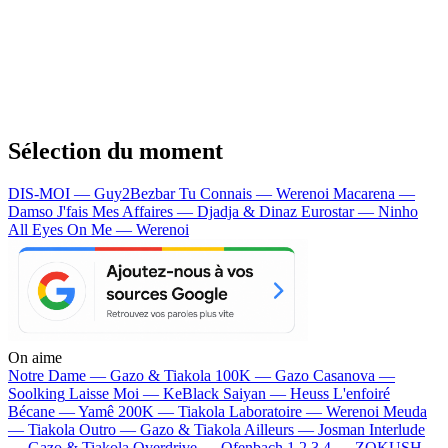
Sélection du moment
DIS-MOI — Guy2Bezbar
Tu Connais — Werenoi
Macarena —
Damso
J'fais Mes Affaires — Djadja & Dinaz
Eurostar — Ninho
All Eyes On Me — Werenoi
On aime
Notre Dame —
Gazo & Tiakola
100K —
Gazo
Casanova —
Soolking
Laisse Moi —
KeBlack
Saiyan —
Heuss L'enfoiré
Bécane —
Yamê
200K —
Tiakola
Laboratoire —
Werenoi
Meuda
—
Tiakola
Outro —
Gazo & Tiakola
Ailleurs —
Josman
Interlude
—
Gazo & Tiakola
Overdrive —
Ofenbach
1 2 3 4 —
ZOKUSH