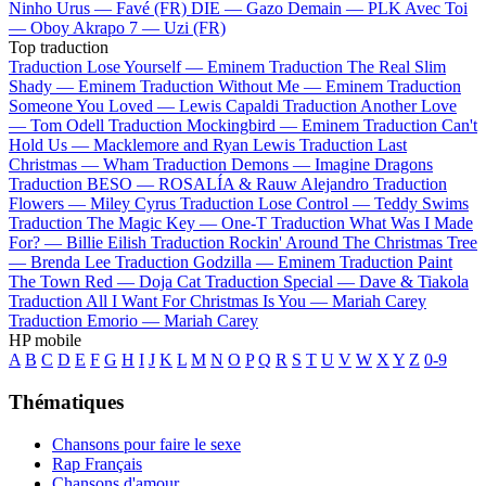
Ninho
Urus —
Favé (FR)
DIE —
Gazo
Demain —
PLK
Avec Toi
—
Oboy
Akrapo 7 —
Uzi (FR)
Top traduction
Traduction Lose Yourself —
Eminem
Traduction The Real Slim
Shady —
Eminem
Traduction Without Me —
Eminem
Traduction
Someone You Loved —
Lewis Capaldi
Traduction Another Love
—
Tom Odell
Traduction Mockingbird —
Eminem
Traduction Can't
Hold Us —
Macklemore and Ryan Lewis
Traduction Last
Christmas —
Wham
Traduction Demons —
Imagine Dragons
Traduction BESO —
ROSALÍA & Rauw Alejandro
Traduction
Flowers —
Miley Cyrus
Traduction Lose Control —
Teddy Swims
Traduction The Magic Key —
One-T
Traduction What Was I Made
For? —
Billie Eilish
Traduction Rockin' Around The Christmas Tree
—
Brenda Lee
Traduction Godzilla —
Eminem
Traduction Paint
The Town Red —
Doja Cat
Traduction Special —
Dave & Tiakola
Traduction All I Want For Christmas Is You —
Mariah Carey
Traduction Emorio —
Mariah Carey
HP mobile
A
B
C
D
E
F
G
H
I
J
K
L
M
N
O
P
Q
R
S
T
U
V
W
X
Y
Z
0-9
Thématiques
Chansons pour faire le sexe
Rap Français
Chansons d'amour