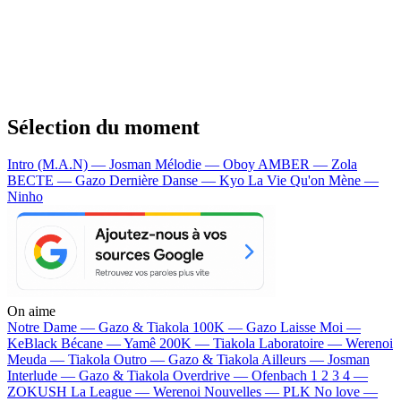
Sélection du moment
Intro (M.A.N) — Josman
Mélodie — Oboy
AMBER — Zola
BECTE — Gazo
Dernière Danse — Kyo
La Vie Qu'on Mène —
Ninho
On aime
Notre Dame —
Gazo & Tiakola
100K —
Gazo
Laisse Moi —
KeBlack
Bécane —
Yamê
200K —
Tiakola
Laboratoire —
Werenoi
Meuda —
Tiakola
Outro —
Gazo & Tiakola
Ailleurs —
Josman
Interlude —
Gazo & Tiakola
Overdrive —
Ofenbach
1 2 3 4 —
ZOKUSH
La League —
Werenoi
Nouvelles —
PLK
No love —