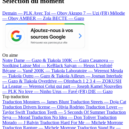
Sélection du moment
Demain — PLK
Avec Toi — Oboy
Akrapo 7 — Uzi (FR)
Mélodie
— Oboy
AMBER — Zola
BECTE — Gazo
On aime
Notre Dame —
Gazo & Tiakola
100K —
Gazo
Casanova —
Soolking
Laisse Moi —
KeBlack
Saiyan —
Heuss L'enfoiré
Bécane —
Yamê
200K —
Tiakola
Laboratoire —
Werenoi
Meuda
—
Tiakola
Outro —
Gazo & Tiakola
Ailleurs —
Josman
Interlude
—
Gazo & Tiakola
Overdrive —
Ofenbach
1 2 3 4 —
ZOKUSH
La League —
Werenoi
Celui qui part —
Joseph Kamel
Nouvelles
—
PLK
No love —
Ninho
Urus —
Favé (FR)
DIE —
Gazo
Top traduction
Traduction Monsters —
James Blunt
Traduction Streets —
Doja Cat
Traduction Drivers license —
Olivia Rodrigo
Traduction Lover —
Taylor Swift
Traduction Teeth —
5 Seconds Of Summer
Traduction
Seya —
Morad
Traduction No Idea —
Don Toliver
Traduction
Morado —
J Balvin
Traduction Hard For Me —
Michele Morrone
Traduction Rapture —
Michele Morrone
Traduction Stand By —