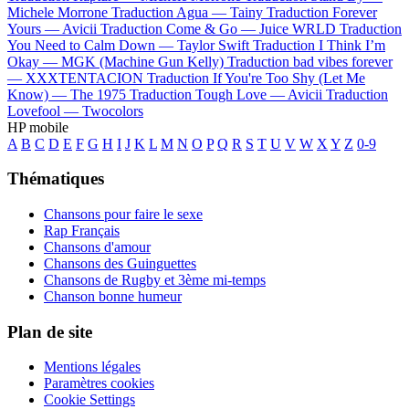
Michele Morrone
Traduction Agua —
Tainy
Traduction Forever
Yours —
Avicii
Traduction Come & Go —
Juice WRLD
Traduction
You Need to Calm Down —
Taylor Swift
Traduction I Think I’m
Okay —
MGK (Machine Gun Kelly)
Traduction bad vibes forever
—
XXXTENTACION
Traduction If You're Too Shy (Let Me
Know) —
The 1975
Traduction Tough Love —
Avicii
Traduction
Lovefool —
Twocolors
HP mobile
A
B
C
D
E
F
G
H
I
J
K
L
M
N
O
P
Q
R
S
T
U
V
W
X
Y
Z
0-9
Thématiques
Chansons pour faire le sexe
Rap Français
Chansons d'amour
Chansons des Guinguettes
Chansons de Rugby et 3ème mi-temps
Chanson bonne humeur
Plan de site
Mentions légales
Paramètres cookies
Cookie Settings