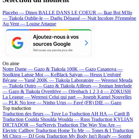
Placebo — Dinos
BALLE DANS LE COEUR — Ikaz Boi
M3lo
— Tiakola
Oublie-le — Dadju
Dépassé — Nuit Incolore
J't'emmène
Au Vent — Louise Attaque
On aime
Notre Dame —
Gazo & Tiakola
100K —
Gazo
Casanova —
Soolking
Laisse Moi —
KeBlack
Saiyan —
Heuss L'enfoiré
Bécane —
Yamê
200K —
Tiakola
Laboratoire —
Werenoi
Meuda
—
Tiakola
Outro —
Gazo & Tiakola
Ailleurs —
Josman
Interlude
—
Gazo & Tiakola
Overdrive —
Ofenbach
1 2 3 4 —
ZOKUSH
La League —
Werenoi
Celui qui part —
Joseph Kamel
Nouvelles
—
PLK
No love —
Ninho
Urus —
Favé (FR)
DIE —
Gazo
Top traduction
Traduction des fleurs —
Tove Lo
Traduction AH HA —
Cardi B
Traduction Coulda Shoulda Woulda —
Russ
Traduction KYLIAN
DICTADOR —
SurNervis
Traduction The Way You Are —
Electric Callboy
Traduction Home To Me —
Tones & I
Traduction
Mi Chico —
DJ Goja
Traduction My Body Isn't Ready —
Sombr