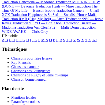
Traduction Danceteria —
Madonna
Traduction MORNING DEW
(DONK) —
Beyoncé
Traduction Hush —
Muse
Traduction The
Time Of My Life —
Benson Boone
Traduction Camera —
Charli
XCX
Traduction Happiness is So Sad —
Swedish House Mafia
Traduction RMB (Ring My Bell) —
Aitch
Traduction 99% —
Jessie
Reyez
Traduction YOYO —
Don Xhoni
Traduction Bizarre —
Madonna
Traduction Van Cleef Pt 2 —
Malie Donn
Traduction
WIDE AWAKE —
Chris Grey
HP mobile
A
B
C
D
E
F
G
H
I
J
K
L
M
N
O
P
Q
R
S
T
U
V
W
X
Y
Z
0-9
Thématiques
Chansons pour faire le sexe
Rap Français
Chansons d'amour
Chansons des Guinguettes
Chansons de Rugby et 3ème mi-temps
Chanson bonne humeur
Plan de site
Mentions légales
Paramètres cookies