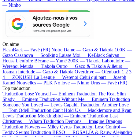
— Ninho
On aime
FlashBack —
Favé (FR)
Notre Dame —
Gazo & Tiakola
100K —
Gazo
Casanova —
Soolking
Laisse Moi —
KeBlack
Saiyan —
Heuss L'enfoiré
Bécane —
Yamê
200K —
Tiakola
Laboratoire —
Werenoi
Meuda —
Tiakola
Outro —
Gazo & Tiakola
Ailleurs —
Josman
Interlude —
Gazo & Tiakola
Overdrive —
Ofenbach
1 2 3
4 —
ZOKUSH
La League —
Werenoi
Celui qui part —
Joseph
Kamel
Nouvelles —
PLK
No love —
Ninho
Urus —
Favé (FR)
Top traduction
Traduction Lose Yourself —
Eminem
Traduction The Real Slim
Shady —
Eminem
Traduction Without Me —
Eminem
Traduction
Someone You Loved —
Lewis Capaldi
Traduction Another Love
—
Tom Odell
Traduction Can't Hold Us —
Macklemore and Ryan
Lewis
Traduction Mockingbird —
Eminem
Traduction Last
Christmas —
Wham
Traduction Demons —
Imagine Dragons
Traduction Flowers —
Miley Cyrus
Traduction Lose Control —
Teddy Swims
Traduction BESO —
ROSALÍA & Rauw Alejandro