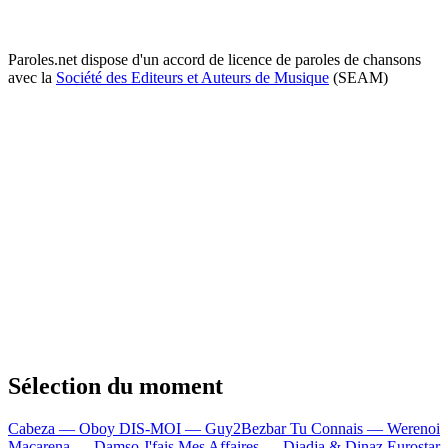
Paroles.net dispose d'un accord de licence de paroles de chansons
avec la
Société des Editeurs et Auteurs de Musique
(SEAM)
Sélection du moment
Cabeza — Oboy
DIS-MOI — Guy2Bezbar
Tu Connais — Werenoi
Macarena — Damso
J'fais Mes Affaires — Djadja & Dinaz
Eurostar