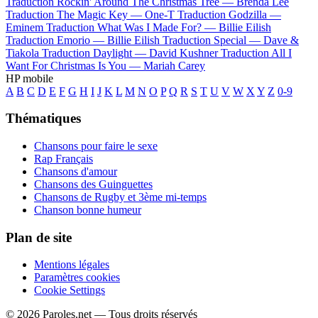
Traduction Rockin' Around The Christmas Tree —
Brenda Lee
Traduction The Magic Key —
One-T
Traduction Godzilla —
Eminem
Traduction What Was I Made For? —
Billie Eilish
Traduction Emorio —
Billie Eilish
Traduction Special —
Dave &
Tiakola
Traduction Daylight —
David Kushner
Traduction All I
Want For Christmas Is You —
Mariah Carey
HP mobile
A
B
C
D
E
F
G
H
I
J
K
L
M
N
O
P
Q
R
S
T
U
V
W
X
Y
Z
0-9
Thématiques
Chansons pour faire le sexe
Rap Français
Chansons d'amour
Chansons des Guinguettes
Chansons de Rugby et 3ème mi-temps
Chanson bonne humeur
Plan de site
Mentions légales
Paramètres cookies
Cookie Settings
© 2026 Paroles.net — Tous droits réservés