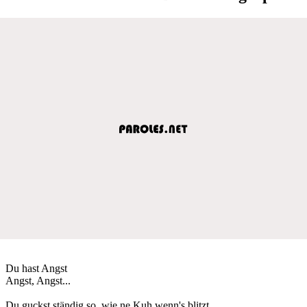
Du hast Angst
Angst, Angst...
Du guckst ständig so, wie ne Kuh wenn's blitzt