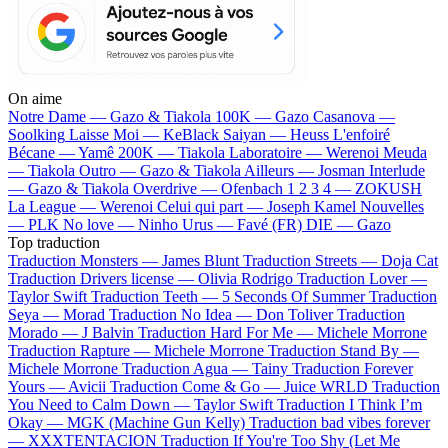
On aime
Notre Dame —
Gazo & Tiakola
100K —
Gazo
Casanova —
Soolking
Laisse Moi —
KeBlack
Saiyan —
Heuss L'enfoiré
Bécane —
Yamê
200K —
Tiakola
Laboratoire —
Werenoi
Meuda
—
Tiakola
Outro —
Gazo & Tiakola
Ailleurs —
Josman
Interlude
—
Gazo & Tiakola
Overdrive —
Ofenbach
1 2 3 4 —
ZOKUSH
La League —
Werenoi
Celui qui part —
Joseph Kamel
Nouvelles
—
PLK
No love —
Ninho
Urus —
Favé (FR)
DIE —
Gazo
Top traduction
Traduction Monsters —
James Blunt
Traduction Streets —
Doja Cat
Traduction Drivers license —
Olivia Rodrigo
Traduction Lover —
Taylor Swift
Traduction Teeth —
5 Seconds Of Summer
Traduction
Seya —
Morad
Traduction No Idea —
Don Toliver
Traduction
Morado —
J Balvin
Traduction Hard For Me —
Michele Morrone
Traduction Rapture —
Michele Morrone
Traduction Stand By —
Michele Morrone
Traduction Agua —
Tainy
Traduction Forever
Yours —
Avicii
Traduction Come & Go —
Juice WRLD
Traduction
You Need to Calm Down —
Taylor Swift
Traduction I Think I’m
Okay —
MGK (Machine Gun Kelly)
Traduction bad vibes forever
—
XXXTENTACION
Traduction If You're Too Shy (Let Me