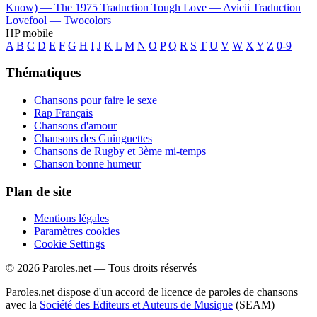
Know) —
The 1975
Traduction Tough Love —
Avicii
Traduction
Lovefool —
Twocolors
HP mobile
A
B
C
D
E
F
G
H
I
J
K
L
M
N
O
P
Q
R
S
T
U
V
W
X
Y
Z
0-9
Thématiques
Chansons pour faire le sexe
Rap Français
Chansons d'amour
Chansons des Guinguettes
Chansons de Rugby et 3ème mi-temps
Chanson bonne humeur
Plan de site
Mentions légales
Paramètres cookies
Cookie Settings
© 2026 Paroles.net — Tous droits réservés
Paroles.net dispose d'un accord de licence de paroles de chansons
avec la
Société des Editeurs et Auteurs de Musique
(SEAM)