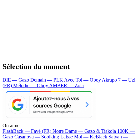
Sélection du moment
DIE — Gazo
Demain — PLK
Avec Toi — Oboy
Akrapo 7 — Uzi
(FR)
Mélodie — Oboy
AMBER — Zola
On aime
FlashBack —
Favé (FR)
Notre Dame —
Gazo & Tiakola
100K —
Gazo
Casanova —
Soolking
Laisse Moi —
KeBlack
Saiyan —