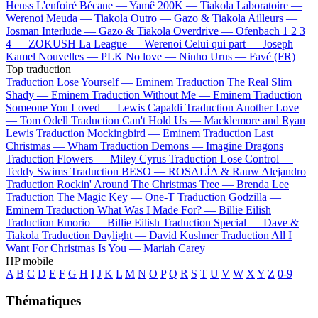
Heuss L'enfoiré
Bécane —
Yamê
200K —
Tiakola
Laboratoire —
Werenoi
Meuda —
Tiakola
Outro —
Gazo & Tiakola
Ailleurs —
Josman
Interlude —
Gazo & Tiakola
Overdrive —
Ofenbach
1 2 3
4 —
ZOKUSH
La League —
Werenoi
Celui qui part —
Joseph
Kamel
Nouvelles —
PLK
No love —
Ninho
Urus —
Favé (FR)
Top traduction
Traduction Lose Yourself —
Eminem
Traduction The Real Slim
Shady —
Eminem
Traduction Without Me —
Eminem
Traduction
Someone You Loved —
Lewis Capaldi
Traduction Another Love
—
Tom Odell
Traduction Can't Hold Us —
Macklemore and Ryan
Lewis
Traduction Mockingbird —
Eminem
Traduction Last
Christmas —
Wham
Traduction Demons —
Imagine Dragons
Traduction Flowers —
Miley Cyrus
Traduction Lose Control —
Teddy Swims
Traduction BESO —
ROSALÍA & Rauw Alejandro
Traduction Rockin' Around The Christmas Tree —
Brenda Lee
Traduction The Magic Key —
One-T
Traduction Godzilla —
Eminem
Traduction What Was I Made For? —
Billie Eilish
Traduction Emorio —
Billie Eilish
Traduction Special —
Dave &
Tiakola
Traduction Daylight —
David Kushner
Traduction All I
Want For Christmas Is You —
Mariah Carey
HP mobile
A
B
C
D
E
F
G
H
I
J
K
L
M
N
O
P
Q
R
S
T
U
V
W
X
Y
Z
0-9
Thématiques