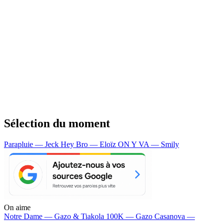
Sélection du moment
Parapluie — Jeck
Hey Bro — Eloïz
ON Y VA — Smily
On aime
Notre Dame —
Gazo & Tiakola
100K —
Gazo
Casanova —