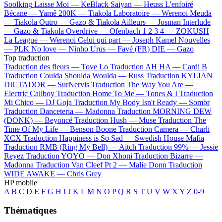
Soolking
Laisse Moi —
KeBlack
Saiyan —
Heuss L'enfoiré
Bécane —
Yamê
200K —
Tiakola
Laboratoire —
Werenoi
Meuda
—
Tiakola
Outro —
Gazo & Tiakola
Ailleurs —
Josman
Interlude
—
Gazo & Tiakola
Overdrive —
Ofenbach
1 2 3 4 —
ZOKUSH
La League —
Werenoi
Celui qui part —
Joseph Kamel
Nouvelles
—
PLK
No love —
Ninho
Urus —
Favé (FR)
DIE —
Gazo
Top traduction
Traduction des fleurs —
Tove Lo
Traduction AH HA —
Cardi B
Traduction Coulda Shoulda Woulda —
Russ
Traduction KYLIAN
DICTADOR —
SurNervis
Traduction The Way You Are —
Electric Callboy
Traduction Home To Me —
Tones & I
Traduction
Mi Chico —
DJ Goja
Traduction My Body Isn't Ready —
Sombr
Traduction Danceteria —
Madonna
Traduction MORNING DEW
(DONK) —
Beyoncé
Traduction Hush —
Muse
Traduction The
Time Of My Life —
Benson Boone
Traduction Camera —
Charli
XCX
Traduction Happiness is So Sad —
Swedish House Mafia
Traduction RMB (Ring My Bell) —
Aitch
Traduction 99% —
Jessie
Reyez
Traduction YOYO —
Don Xhoni
Traduction Bizarre —
Madonna
Traduction Van Cleef Pt 2 —
Malie Donn
Traduction
WIDE AWAKE —
Chris Grey
HP mobile
A
B
C
D
E
F
G
H
I
J
K
L
M
N
O
P
Q
R
S
T
U
V
W
X
Y
Z
0-9
Thématiques