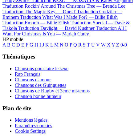
Teddy Swims
Traduction BESO —
ROSALÍA & Rauw Alejandro
Traduction Rockin' Around The Christmas Tree —
Brenda Lee
Traduction The Magic Key —
One-T
Traduction Godzilla —
Eminem
Traduction What Was I Made For? —
Billie Eilish
Traduction Emorio —
Billie Eilish
Traduction Special —
Dave &
Tiakola
Traduction Daylight —
David Kushner
Traduction All I
Want For Christmas Is You —
Mariah Carey
HP mobile
A
B
C
D
E
F
G
H
I
J
K
L
M
N
O
P
Q
R
S
T
U
V
W
X
Y
Z
0-9
Thématiques
Chansons pour faire le sexe
Rap Français
Chansons d'amour
Chansons des Guinguettes
Chansons de Rugby et 3ème mi-temps
Chanson bonne humeur
Plan de site
Mentions légales
Paramètres cookies
Cookie Settings