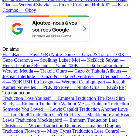
Ciao — Werenoi
Shavkat — Freeze Corleone
Hrtbrk #2 — Kaza
Cosmos — Oboy
On aime
FlashBack —
Favé (FR)
Notre Dame —
Gazo & Tiakola
100K —
Gazo
Casanova —
Soolking
Laisse Moi —
KeBlack
Saiyan —
Heuss L'enfoiré
Bécane —
Yamê
200K —
Tiakola
Laboratoire —
Werenoi
Meuda —
Tiakola
Outro —
Gazo & Tiakola
Ailleurs —
Josman
Interlude —
Gazo & Tiakola
Overdrive —
Ofenbach
1 2 3
4 —
ZOKUSH
La League —
Werenoi
Celui qui part —
Joseph
Kamel
Nouvelles —
PLK
No love —
Ninho
Urus —
Favé (FR)
Top traduction
Traduction Lose Yourself —
Eminem
Traduction The Real Slim
Shady —
Eminem
Traduction Without Me —
Eminem
Traduction
Someone You Loved —
Lewis Capaldi
Traduction Another Love
—
Tom Odell
Traduction Can't Hold Us —
Macklemore and Ryan
Lewis
Traduction Mockingbird —
Eminem
Traduction Last
Christmas —
Wham
Traduction Demons —
Imagine Dragons
Traduction Flowers —
Miley Cyrus
Traduction Lose Control —