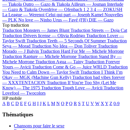
—
Tiakola
Outro —
Gazo & Tiakola
Ailleurs —
Josman
Interlude
—
Gazo & Tiakola
Overdrive —
Ofenbach
1 2 3 4 —
ZOKUSH
La League —
Werenoi
Celui qui part —
Joseph Kamel
Nouvelles
—
PLK
No love —
Ninho
Urus —
Favé (FR)
DIE —
Gazo
Top traduction
Traduction Monsters —
James Blunt
Traduction Streets —
Doja Cat
Traduction Drivers license —
Olivia Rodrigo
Traduction Lover —
Taylor Swift
Traduction Teeth —
5 Seconds Of Summer
Traduction
Seya —
Morad
Traduction No Idea —
Don Toliver
Traduction
Morado —
J Balvin
Traduction Hard For Me —
Michele Morrone
Traduction Rapture —
Michele Morrone
Traduction Stand By —
Michele Morrone
Traduction Agua —
Tainy
Traduction Forever
Yours —
Avicii
Traduction Come & Go —
Juice WRLD
Traduction
You Need to Calm Down —
Taylor Swift
Traduction I Think I’m
Okay —
MGK (Machine Gun Kelly)
Traduction bad vibes forever
—
XXXTENTACION
Traduction If You're Too Shy (Let Me
Know) —
The 1975
Traduction Tough Love —
Avicii
Traduction
Lovefool —
Twocolors
HP mobile
A
B
C
D
E
F
G
H
I
J
K
L
M
N
O
P
Q
R
S
T
U
V
W
X
Y
Z
0-9
Thématiques
Chansons pour faire le sexe