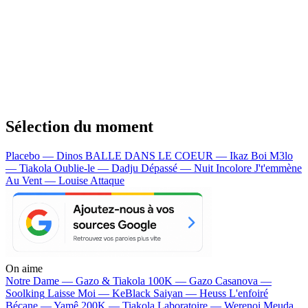
Sélection du moment
Placebo — Dinos
BALLE DANS LE COEUR — Ikaz Boi
M3lo
— Tiakola
Oublie-le — Dadju
Dépassé — Nuit Incolore
J't'emmène
Au Vent — Louise Attaque
On aime
Notre Dame —
Gazo & Tiakola
100K —
Gazo
Casanova —
Soolking
Laisse Moi —
KeBlack
Saiyan —
Heuss L'enfoiré
Bécane —
Yamê
200K —
Tiakola
Laboratoire —
Werenoi
Meuda