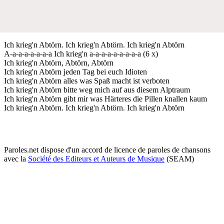
Ich krieg'n Abtörn. Ich krieg'n Abtörn. Ich krieg'n Abtörn
A-a-a-a-a-a-a-a Ich krieg'n a-a-a-a-a-a-a-a-a (6 x)
Ich krieg'n Abtörn, Abtörn, Abtörn
Ich krieg'n Abtörn jeden Tag bei euch Idioten
Ich krieg'n Abtörn alles was Spaß macht ist verboten
Ich krieg'n Abtörn bitte weg mich auf aus diesem Alptraum
Ich krieg'n Abtörn gibt mir was Härteres die Pillen knallen kaum
Ich krieg'n Abtörn. Ich krieg'n Abtörn. Ich krieg'n Abtörn
Paroles.net dispose d'un accord de licence de paroles de chansons
avec la
Société des Editeurs et Auteurs de Musique
(SEAM)