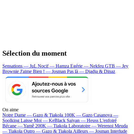
Sélection du moment
Sensations — JuL
Nocif — Hamza
Egérie — Nekfeu
GTB — Jey
Brownie
J'aime Bien ! — Josman
Pas là — Djadja & Dinaz
On aime
Notre Dame —
Gazo & Tiakola
100K —
Gazo
Casanova —
Soolking
Laisse Moi —
KeBlack
Saiyan —
Heuss L'enfoiré
Bécane —
Yamê
200K —
Tiakola
Laboratoire —
Werenoi
Meuda
—
Tiakola
Outro —
Gazo & Tiakola
Ailleurs —
Josman
Interlude