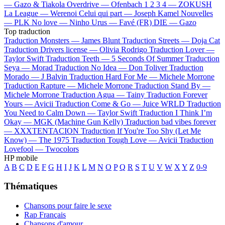
—
Gazo & Tiakola
Overdrive —
Ofenbach
1 2 3 4 —
ZOKUSH
La League —
Werenoi
Celui qui part —
Joseph Kamel
Nouvelles
—
PLK
No love —
Ninho
Urus —
Favé (FR)
DIE —
Gazo
Top traduction
Traduction Monsters —
James Blunt
Traduction Streets —
Doja Cat
Traduction Drivers license —
Olivia Rodrigo
Traduction Lover —
Taylor Swift
Traduction Teeth —
5 Seconds Of Summer
Traduction
Seya —
Morad
Traduction No Idea —
Don Toliver
Traduction
Morado —
J Balvin
Traduction Hard For Me —
Michele Morrone
Traduction Rapture —
Michele Morrone
Traduction Stand By —
Michele Morrone
Traduction Agua —
Tainy
Traduction Forever
Yours —
Avicii
Traduction Come & Go —
Juice WRLD
Traduction
You Need to Calm Down —
Taylor Swift
Traduction I Think I’m
Okay —
MGK (Machine Gun Kelly)
Traduction bad vibes forever
—
XXXTENTACION
Traduction If You're Too Shy (Let Me
Know) —
The 1975
Traduction Tough Love —
Avicii
Traduction
Lovefool —
Twocolors
HP mobile
A
B
C
D
E
F
G
H
I
J
K
L
M
N
O
P
Q
R
S
T
U
V
W
X
Y
Z
0-9
Thématiques
Chansons pour faire le sexe
Rap Français
Chansons d'amour