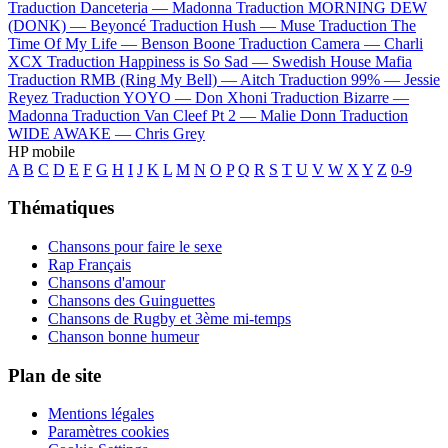
Traduction Danceteria —
Madonna
Traduction MORNING DEW
(DONK) —
Beyoncé
Traduction Hush —
Muse
Traduction The
Time Of My Life —
Benson Boone
Traduction Camera —
Charli
XCX
Traduction Happiness is So Sad —
Swedish House Mafia
Traduction RMB (Ring My Bell) —
Aitch
Traduction 99% —
Jessie
Reyez
Traduction YOYO —
Don Xhoni
Traduction Bizarre —
Madonna
Traduction Van Cleef Pt 2 —
Malie Donn
Traduction
WIDE AWAKE —
Chris Grey
HP mobile
A
B
C
D
E
F
G
H
I
J
K
L
M
N
O
P
Q
R
S
T
U
V
W
X
Y
Z
0-9
Thématiques
Chansons pour faire le sexe
Rap Français
Chansons d'amour
Chansons des Guinguettes
Chansons de Rugby et 3ème mi-temps
Chanson bonne humeur
Plan de site
Mentions légales
Paramètres cookies