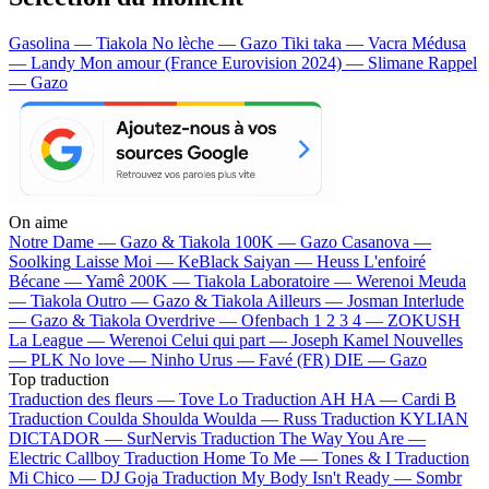
Gasolina — Tiakola
No lèche — Gazo
Tiki taka — Vacra
Médusa
— Landy
Mon amour (France Eurovision 2024) — Slimane
Rappel
— Gazo
On aime
Notre Dame —
Gazo & Tiakola
100K —
Gazo
Casanova —
Soolking
Laisse Moi —
KeBlack
Saiyan —
Heuss L'enfoiré
Bécane —
Yamê
200K —
Tiakola
Laboratoire —
Werenoi
Meuda
—
Tiakola
Outro —
Gazo & Tiakola
Ailleurs —
Josman
Interlude
—
Gazo & Tiakola
Overdrive —
Ofenbach
1 2 3 4 —
ZOKUSH
La League —
Werenoi
Celui qui part —
Joseph Kamel
Nouvelles
—
PLK
No love —
Ninho
Urus —
Favé (FR)
DIE —
Gazo
Top traduction
Traduction des fleurs —
Tove Lo
Traduction AH HA —
Cardi B
Traduction Coulda Shoulda Woulda —
Russ
Traduction KYLIAN
DICTADOR —
SurNervis
Traduction The Way You Are —
Electric Callboy
Traduction Home To Me —
Tones & I
Traduction
Mi Chico —
DJ Goja
Traduction My Body Isn't Ready —
Sombr