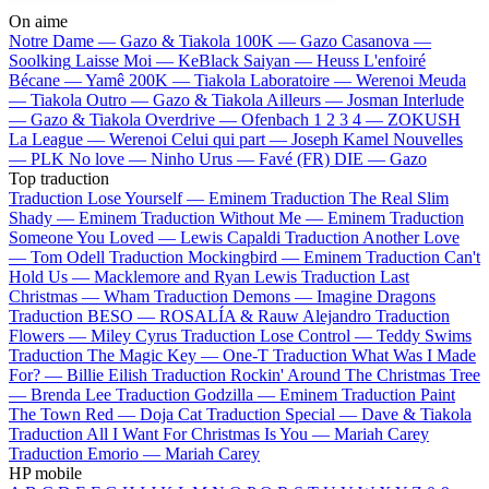
On aime
Notre Dame —
Gazo & Tiakola
100K —
Gazo
Casanova —
Soolking
Laisse Moi —
KeBlack
Saiyan —
Heuss L'enfoiré
Bécane —
Yamê
200K —
Tiakola
Laboratoire —
Werenoi
Meuda
—
Tiakola
Outro —
Gazo & Tiakola
Ailleurs —
Josman
Interlude
—
Gazo & Tiakola
Overdrive —
Ofenbach
1 2 3 4 —
ZOKUSH
La League —
Werenoi
Celui qui part —
Joseph Kamel
Nouvelles
—
PLK
No love —
Ninho
Urus —
Favé (FR)
DIE —
Gazo
Top traduction
Traduction Lose Yourself —
Eminem
Traduction The Real Slim
Shady —
Eminem
Traduction Without Me —
Eminem
Traduction
Someone You Loved —
Lewis Capaldi
Traduction Another Love
—
Tom Odell
Traduction Mockingbird —
Eminem
Traduction Can't
Hold Us —
Macklemore and Ryan Lewis
Traduction Last
Christmas —
Wham
Traduction Demons —
Imagine Dragons
Traduction BESO —
ROSALÍA & Rauw Alejandro
Traduction
Flowers —
Miley Cyrus
Traduction Lose Control —
Teddy Swims
Traduction The Magic Key —
One-T
Traduction What Was I Made
For? —
Billie Eilish
Traduction Rockin' Around The Christmas Tree
—
Brenda Lee
Traduction Godzilla —
Eminem
Traduction Paint
The Town Red —
Doja Cat
Traduction Special —
Dave & Tiakola
Traduction All I Want For Christmas Is You —
Mariah Carey
Traduction Emorio —
Mariah Carey
HP mobile