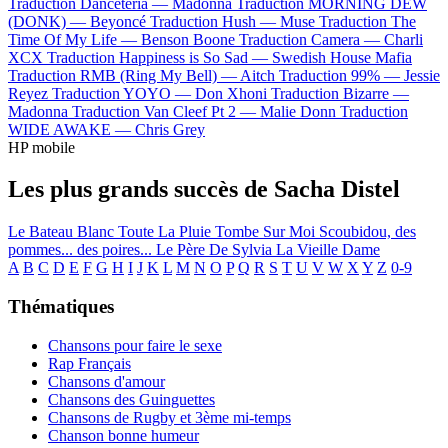
Traduction Danceteria —
Madonna
Traduction MORNING DEW
(DONK) —
Beyoncé
Traduction Hush —
Muse
Traduction The
Time Of My Life —
Benson Boone
Traduction Camera —
Charli
XCX
Traduction Happiness is So Sad —
Swedish House Mafia
Traduction RMB (Ring My Bell) —
Aitch
Traduction 99% —
Jessie
Reyez
Traduction YOYO —
Don Xhoni
Traduction Bizarre —
Madonna
Traduction Van Cleef Pt 2 —
Malie Donn
Traduction
WIDE AWAKE —
Chris Grey
HP mobile
Les plus grands succès de Sacha Distel
Le Bateau Blanc
Toute La Pluie Tombe Sur Moi
Scoubidou, des
pommes... des poires...
Le Père De Sylvia
La Vieille Dame
A
B
C
D
E
F
G
H
I
J
K
L
M
N
O
P
Q
R
S
T
U
V
W
X
Y
Z
0-9
Thématiques
Chansons pour faire le sexe
Rap Français
Chansons d'amour
Chansons des Guinguettes
Chansons de Rugby et 3ème mi-temps
Chanson bonne humeur