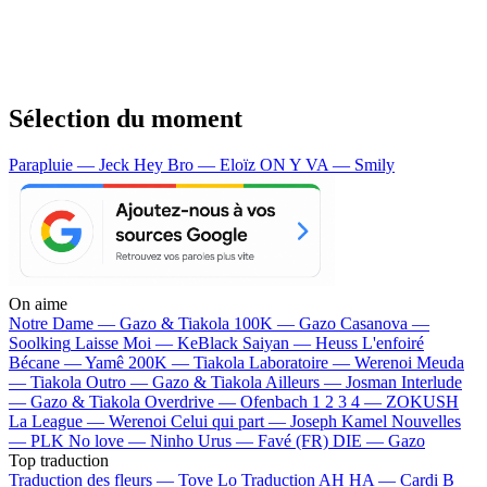
Sélection du moment
Parapluie — Jeck
Hey Bro — Eloïz
ON Y VA — Smily
On aime
Notre Dame —
Gazo & Tiakola
100K —
Gazo
Casanova —
Soolking
Laisse Moi —
KeBlack
Saiyan —
Heuss L'enfoiré
Bécane —
Yamê
200K —
Tiakola
Laboratoire —
Werenoi
Meuda
—
Tiakola
Outro —
Gazo & Tiakola
Ailleurs —
Josman
Interlude
—
Gazo & Tiakola
Overdrive —
Ofenbach
1 2 3 4 —
ZOKUSH
La League —
Werenoi
Celui qui part —
Joseph Kamel
Nouvelles
—
PLK
No love —
Ninho
Urus —
Favé (FR)
DIE —
Gazo
Top traduction
Traduction des fleurs —
Tove Lo
Traduction AH HA —
Cardi B