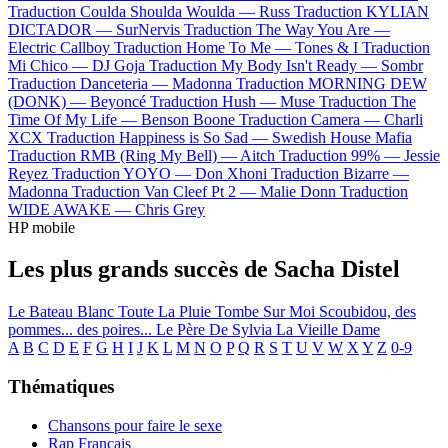
Traduction Coulda Shoulda Woulda —
Russ
Traduction KYLIAN
DICTADOR —
SurNervis
Traduction The Way You Are —
Electric Callboy
Traduction Home To Me —
Tones & I
Traduction
Mi Chico —
DJ Goja
Traduction My Body Isn't Ready —
Sombr
Traduction Danceteria —
Madonna
Traduction MORNING DEW
(DONK) —
Beyoncé
Traduction Hush —
Muse
Traduction The
Time Of My Life —
Benson Boone
Traduction Camera —
Charli
XCX
Traduction Happiness is So Sad —
Swedish House Mafia
Traduction RMB (Ring My Bell) —
Aitch
Traduction 99% —
Jessie
Reyez
Traduction YOYO —
Don Xhoni
Traduction Bizarre —
Madonna
Traduction Van Cleef Pt 2 —
Malie Donn
Traduction
WIDE AWAKE —
Chris Grey
HP mobile
Les plus grands succès de Sacha Distel
Le Bateau Blanc
Toute La Pluie Tombe Sur Moi
Scoubidou, des
pommes... des poires...
Le Père De Sylvia
La Vieille Dame
A
B
C
D
E
F
G
H
I
J
K
L
M
N
O
P
Q
R
S
T
U
V
W
X
Y
Z
0-9
Thématiques
Chansons pour faire le sexe
Rap Français