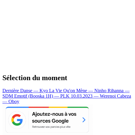
Sélection du moment
Dernière Danse — Kyo
La Vie Qu'on Mène — Ninho
Rihanna —
SDM
Emotif (Booska 1H) — PLK
10.03.2023 — Werenoi
Cabeza
— Oboy