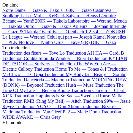
On aime
Notre Dame —
Gazo & Tiakola
100K —
Gazo
Casanova —
Soolking
Laisse Moi —
KeBlack
Saiyan —
Heuss L'enfoiré
Bécane —
Yamê
200K —
Tiakola
Laboratoire —
Werenoi
Meuda
—
Tiakola
Outro —
Gazo & Tiakola
Ailleurs —
Josman
Interlude
—
Gazo & Tiakola
Overdrive —
Ofenbach
1 2 3 4 —
ZOKUSH
La League —
Werenoi
Celui qui part —
Joseph Kamel
Nouvelles
—
PLK
No love —
Ninho
Urus —
Favé (FR)
DIE —
Gazo
Top traduction
Traduction des fleurs —
Tove Lo
Traduction AH HA —
Cardi B
Traduction Coulda Shoulda Woulda —
Russ
Traduction KYLIAN
DICTADOR —
SurNervis
Traduction The Way You Are —
Electric Callboy
Traduction Home To Me —
Tones & I
Traduction
Mi Chico —
DJ Goja
Traduction My Body Isn't Ready —
Sombr
Traduction Danceteria —
Madonna
Traduction MORNING DEW
(DONK) —
Beyoncé
Traduction Hush —
Muse
Traduction The
Time Of My Life —
Benson Boone
Traduction Camera —
Charli
XCX
Traduction Happiness is So Sad —
Swedish House Mafia
Traduction RMB (Ring My Bell) —
Aitch
Traduction 99% —
Jessie
Reyez
Traduction YOYO —
Don Xhoni
Traduction Bizarre —
Madonna
Traduction Van Cleef Pt 2 —
Malie Donn
Traduction
WIDE AWAKE —
Chris Grey
HP mobile