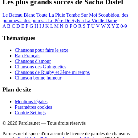
Les plus grands succès de Sacha Distel
Le Bateau Blanc
Toute La Pluie Tombe Sur Moi
Scoubidou, des
pommes... des poires...
Le Père De Sylvia
La Vieille Dame
A
B
C
D
E
F
G
H
I
J
K
L
M
N
O
P
Q
R
S
T
U
V
W
X
Y
Z
0-9
Thématiques
Chansons pour faire le sexe
Rap Français
Chansons d'amour
Chansons des Guinguettes
Chansons de Rugby et 3ème mi-temps
Chanson bonne humeur
Plan de site
Mentions légales
Paramètres cookies
Cookie Settings
© 2026 Paroles.net — Tous droits réservés
Paroles.net dispose d'un accord de licence de paroles de chansons