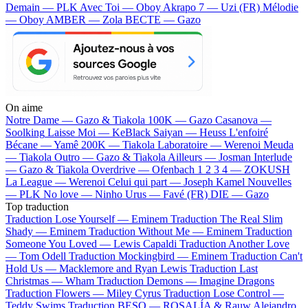
Demain — PLK
Avec Toi — Oboy
Akrapo 7 — Uzi (FR)
Mélodie
— Oboy
AMBER — Zola
BECTE — Gazo
On aime
Notre Dame —
Gazo & Tiakola
100K —
Gazo
Casanova —
Soolking
Laisse Moi —
KeBlack
Saiyan —
Heuss L'enfoiré
Bécane —
Yamê
200K —
Tiakola
Laboratoire —
Werenoi
Meuda
—
Tiakola
Outro —
Gazo & Tiakola
Ailleurs —
Josman
Interlude
—
Gazo & Tiakola
Overdrive —
Ofenbach
1 2 3 4 —
ZOKUSH
La League —
Werenoi
Celui qui part —
Joseph Kamel
Nouvelles
—
PLK
No love —
Ninho
Urus —
Favé (FR)
DIE —
Gazo
Top traduction
Traduction Lose Yourself —
Eminem
Traduction The Real Slim
Shady —
Eminem
Traduction Without Me —
Eminem
Traduction
Someone You Loved —
Lewis Capaldi
Traduction Another Love
—
Tom Odell
Traduction Mockingbird —
Eminem
Traduction Can't
Hold Us —
Macklemore and Ryan Lewis
Traduction Last
Christmas —
Wham
Traduction Demons —
Imagine Dragons
Traduction Flowers —
Miley Cyrus
Traduction Lose Control —
Teddy Swims
Traduction BESO —
ROSALÍA & Rauw Alejandro