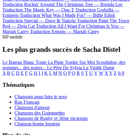
Traduction Rockin' Around The Christmas Tree —
Brenda Lee
Traduction The Magic Key —
One-T
Traduction Godzilla —
Eminem
Traduction What Was I Made For? —
Billie Eilish
Traduction Special —
Dave & Tiakola
Traduction Paint The Town
Red —
Doja Cat
Traduction All I Want For Christmas Is You —
Mariah Carey
Traduction Emorio —
Mariah Carey
HP mobile
Les plus grands succès de Sacha Distel
Le Bateau Blanc
Toute La Pluie Tombe Sur Moi
Scoubidou, des
pommes... des poires...
Le Père De Sylvia
La Vieille Dame
A
B
C
D
E
F
G
H
I
J
K
L
M
N
O
P
Q
R
S
T
U
V
W
X
Y
Z
0-9
Thématiques
Chansons pour faire le sexe
Rap Français
Chansons d'amour
Chansons des Guinguettes
Chansons de Rugby et 3ème mi-temps
Chanson bonne humeur