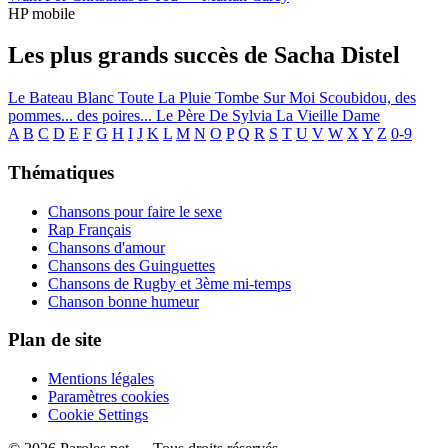
HP mobile
Les plus grands succès de Sacha Distel
Le Bateau Blanc
Toute La Pluie Tombe Sur Moi
Scoubidou, des
pommes... des poires...
Le Père De Sylvia
La Vieille Dame
A
B
C
D
E
F
G
H
I
J
K
L
M
N
O
P
Q
R
S
T
U
V
W
X
Y
Z
0-9
Thématiques
Chansons pour faire le sexe
Rap Français
Chansons d'amour
Chansons des Guinguettes
Chansons de Rugby et 3ème mi-temps
Chanson bonne humeur
Plan de site
Mentions légales
Paramètres cookies
Cookie Settings