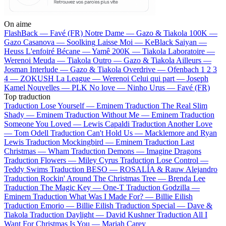
On aime
FlashBack —
Favé (FR)
Notre Dame —
Gazo & Tiakola
100K —
Gazo
Casanova —
Soolking
Laisse Moi —
KeBlack
Saiyan —
Heuss L'enfoiré
Bécane —
Yamê
200K —
Tiakola
Laboratoire —
Werenoi
Meuda —
Tiakola
Outro —
Gazo & Tiakola
Ailleurs —
Josman
Interlude —
Gazo & Tiakola
Overdrive —
Ofenbach
1 2 3
4 —
ZOKUSH
La League —
Werenoi
Celui qui part —
Joseph
Kamel
Nouvelles —
PLK
No love —
Ninho
Urus —
Favé (FR)
Top traduction
Traduction Lose Yourself —
Eminem
Traduction The Real Slim
Shady —
Eminem
Traduction Without Me —
Eminem
Traduction
Someone You Loved —
Lewis Capaldi
Traduction Another Love
—
Tom Odell
Traduction Can't Hold Us —
Macklemore and Ryan
Lewis
Traduction Mockingbird —
Eminem
Traduction Last
Christmas —
Wham
Traduction Demons —
Imagine Dragons
Traduction Flowers —
Miley Cyrus
Traduction Lose Control —
Teddy Swims
Traduction BESO —
ROSALÍA & Rauw Alejandro
Traduction Rockin' Around The Christmas Tree —
Brenda Lee
Traduction The Magic Key —
One-T
Traduction Godzilla —
Eminem
Traduction What Was I Made For? —
Billie Eilish
Traduction Emorio —
Billie Eilish
Traduction Special —
Dave &
Tiakola
Traduction Daylight —
David Kushner
Traduction All I
Want For Christmas Is You —
Mariah Carey