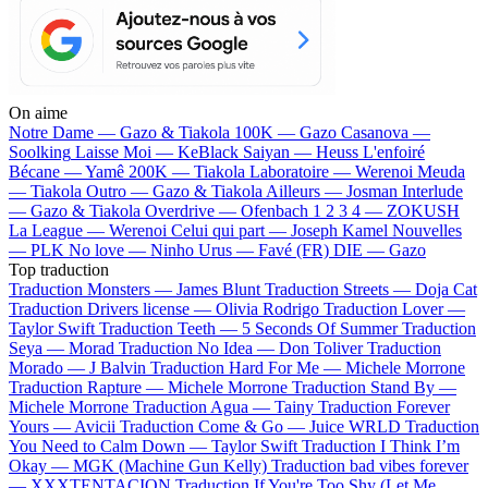
On aime
Notre Dame —
Gazo & Tiakola
100K —
Gazo
Casanova —
Soolking
Laisse Moi —
KeBlack
Saiyan —
Heuss L'enfoiré
Bécane —
Yamê
200K —
Tiakola
Laboratoire —
Werenoi
Meuda
—
Tiakola
Outro —
Gazo & Tiakola
Ailleurs —
Josman
Interlude
—
Gazo & Tiakola
Overdrive —
Ofenbach
1 2 3 4 —
ZOKUSH
La League —
Werenoi
Celui qui part —
Joseph Kamel
Nouvelles
—
PLK
No love —
Ninho
Urus —
Favé (FR)
DIE —
Gazo
Top traduction
Traduction Monsters —
James Blunt
Traduction Streets —
Doja Cat
Traduction Drivers license —
Olivia Rodrigo
Traduction Lover —
Taylor Swift
Traduction Teeth —
5 Seconds Of Summer
Traduction
Seya —
Morad
Traduction No Idea —
Don Toliver
Traduction
Morado —
J Balvin
Traduction Hard For Me —
Michele Morrone
Traduction Rapture —
Michele Morrone
Traduction Stand By —
Michele Morrone
Traduction Agua —
Tainy
Traduction Forever
Yours —
Avicii
Traduction Come & Go —
Juice WRLD
Traduction
You Need to Calm Down —
Taylor Swift
Traduction I Think I’m
Okay —
MGK (Machine Gun Kelly)
Traduction bad vibes forever
—
XXXTENTACION
Traduction If You're Too Shy (Let Me