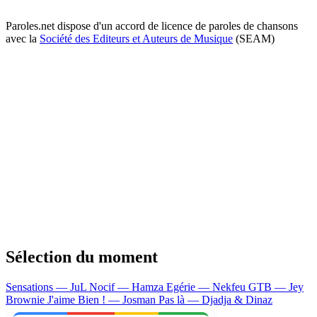
Paroles.net dispose d'un accord de licence de paroles de chansons
avec la
Société des Editeurs et Auteurs de Musique
(SEAM)
Sélection du moment
Sensations — JuL
Nocif — Hamza
Egérie — Nekfeu
GTB — Jey
Brownie
J'aime Bien ! — Josman
Pas là — Djadja & Dinaz