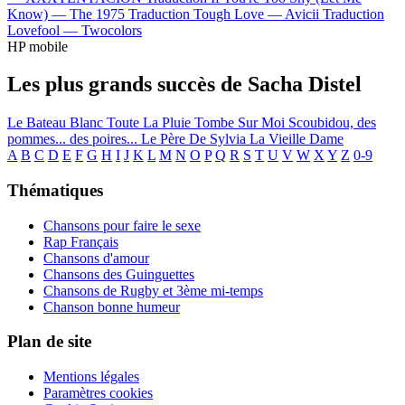
Know) —
The 1975
Traduction Tough Love —
Avicii
Traduction
Lovefool —
Twocolors
HP mobile
Les plus grands succès de Sacha Distel
Le Bateau Blanc
Toute La Pluie Tombe Sur Moi
Scoubidou, des
pommes... des poires...
Le Père De Sylvia
La Vieille Dame
A
B
C
D
E
F
G
H
I
J
K
L
M
N
O
P
Q
R
S
T
U
V
W
X
Y
Z
0-9
Thématiques
Chansons pour faire le sexe
Rap Français
Chansons d'amour
Chansons des Guinguettes
Chansons de Rugby et 3ème mi-temps
Chanson bonne humeur
Plan de site
Mentions légales
Paramètres cookies