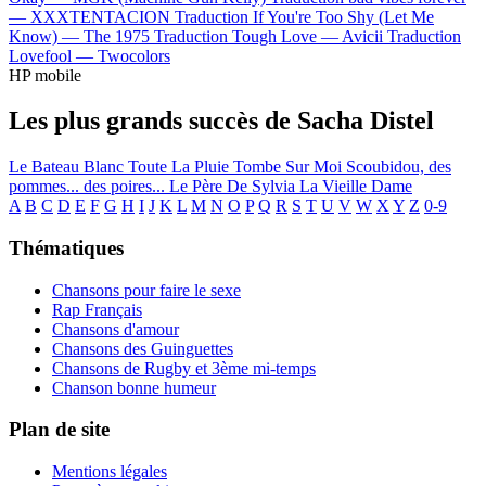
—
XXXTENTACION
Traduction If You're Too Shy (Let Me
Know) —
The 1975
Traduction Tough Love —
Avicii
Traduction
Lovefool —
Twocolors
HP mobile
Les plus grands succès de Sacha Distel
Le Bateau Blanc
Toute La Pluie Tombe Sur Moi
Scoubidou, des
pommes... des poires...
Le Père De Sylvia
La Vieille Dame
A
B
C
D
E
F
G
H
I
J
K
L
M
N
O
P
Q
R
S
T
U
V
W
X
Y
Z
0-9
Thématiques
Chansons pour faire le sexe
Rap Français
Chansons d'amour
Chansons des Guinguettes
Chansons de Rugby et 3ème mi-temps
Chanson bonne humeur
Plan de site
Mentions légales