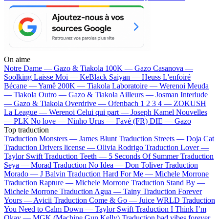
On aime
Notre Dame —
Gazo & Tiakola
100K —
Gazo
Casanova —
Soolking
Laisse Moi —
KeBlack
Saiyan —
Heuss L'enfoiré
Bécane —
Yamê
200K —
Tiakola
Laboratoire —
Werenoi
Meuda
—
Tiakola
Outro —
Gazo & Tiakola
Ailleurs —
Josman
Interlude
—
Gazo & Tiakola
Overdrive —
Ofenbach
1 2 3 4 —
ZOKUSH
La League —
Werenoi
Celui qui part —
Joseph Kamel
Nouvelles
—
PLK
No love —
Ninho
Urus —
Favé (FR)
DIE —
Gazo
Top traduction
Traduction Monsters —
James Blunt
Traduction Streets —
Doja Cat
Traduction Drivers license —
Olivia Rodrigo
Traduction Lover —
Taylor Swift
Traduction Teeth —
5 Seconds Of Summer
Traduction
Seya —
Morad
Traduction No Idea —
Don Toliver
Traduction
Morado —
J Balvin
Traduction Hard For Me —
Michele Morrone
Traduction Rapture —
Michele Morrone
Traduction Stand By —
Michele Morrone
Traduction Agua —
Tainy
Traduction Forever
Yours —
Avicii
Traduction Come & Go —
Juice WRLD
Traduction
You Need to Calm Down —
Taylor Swift
Traduction I Think I’m
Okay —
MGK (Machine Gun Kelly)
Traduction bad vibes forever