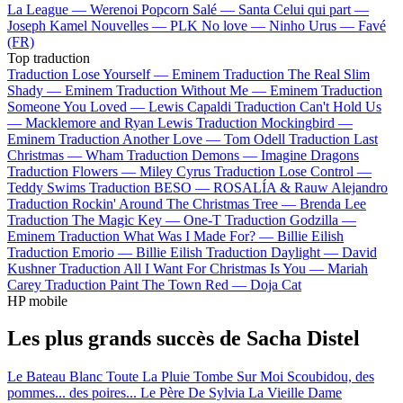
La League —
Werenoi
Popcorn Salé —
Santa
Celui qui part —
Joseph Kamel
Nouvelles —
PLK
No love —
Ninho
Urus —
Favé
(FR)
Top traduction
Traduction Lose Yourself —
Eminem
Traduction The Real Slim
Shady —
Eminem
Traduction Without Me —
Eminem
Traduction
Someone You Loved —
Lewis Capaldi
Traduction Can't Hold Us
—
Macklemore and Ryan Lewis
Traduction Mockingbird —
Eminem
Traduction Another Love —
Tom Odell
Traduction Last
Christmas —
Wham
Traduction Demons —
Imagine Dragons
Traduction Flowers —
Miley Cyrus
Traduction Lose Control —
Teddy Swims
Traduction BESO —
ROSALÍA & Rauw Alejandro
Traduction Rockin' Around The Christmas Tree —
Brenda Lee
Traduction The Magic Key —
One-T
Traduction Godzilla —
Eminem
Traduction What Was I Made For? —
Billie Eilish
Traduction Emorio —
Billie Eilish
Traduction Daylight —
David
Kushner
Traduction All I Want For Christmas Is You —
Mariah
Carey
Traduction Paint The Town Red —
Doja Cat
HP mobile
Les plus grands succès de Sacha Distel
Le Bateau Blanc
Toute La Pluie Tombe Sur Moi
Scoubidou, des
pommes... des poires...
Le Père De Sylvia
La Vieille Dame