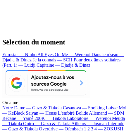
Sélection du moment
Eurostar — Ninho
All Eyes On Me — Werenoi
Dans le réseau —
Djadja & Dinaz
Je la connais — SCH
Pour deux âmes solitaires
(Part. 1) — Luidji
Capitaine — Djadja & Dinaz
On aime
Notre Dame —
Gazo & Tiakola
Casanova —
Soolking
Laisse Moi
—
KeBlack
Saiyan —
Heuss L'enfoiré
Bolide Allemand —
SDM
Bécane —
Yamê
200K —
Tiakola
Laboratoire —
Werenoi
Meuda
—
Tiakola
Outro —
Gazo & Tiakola
Ailleurs —
Josman
Interlude
—
Gazo & Tiakola
Overdrive —
Ofenbach
1 2 3 4 —
ZOKUSH