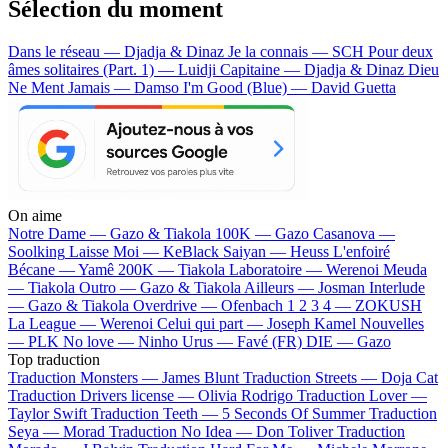
Sélection du moment
Dans le réseau — Djadja & Dinaz
Je la connais — SCH
Pour deux
âmes solitaires (Part. 1) — Luidji
Capitaine — Djadja & Dinaz
Dieu
Ne Ment Jamais — Damso
I'm Good (Blue) — David Guetta
On aime
Notre Dame —
Gazo & Tiakola
100K —
Gazo
Casanova —
Soolking
Laisse Moi —
KeBlack
Saiyan —
Heuss L'enfoiré
Bécane —
Yamê
200K —
Tiakola
Laboratoire —
Werenoi
Meuda
—
Tiakola
Outro —
Gazo & Tiakola
Ailleurs —
Josman
Interlude
—
Gazo & Tiakola
Overdrive —
Ofenbach
1 2 3 4 —
ZOKUSH
La League —
Werenoi
Celui qui part —
Joseph Kamel
Nouvelles
—
PLK
No love —
Ninho
Urus —
Favé (FR)
DIE —
Gazo
Top traduction
Traduction Monsters —
James Blunt
Traduction Streets —
Doja Cat
Traduction Drivers license —
Olivia Rodrigo
Traduction Lover —
Taylor Swift
Traduction Teeth —
5 Seconds Of Summer
Traduction
Seya —
Morad
Traduction No Idea —
Don Toliver
Traduction