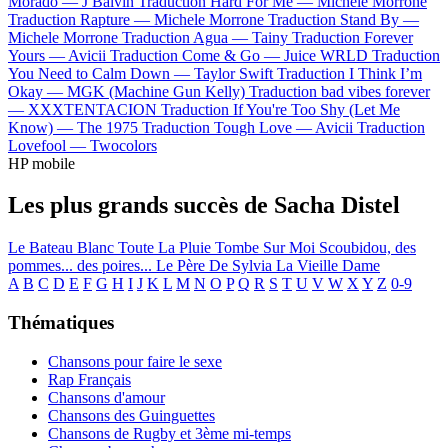
Morado —
J Balvin
Traduction Hard For Me —
Michele Morrone
Traduction Rapture —
Michele Morrone
Traduction Stand By —
Michele Morrone
Traduction Agua —
Tainy
Traduction Forever
Yours —
Avicii
Traduction Come & Go —
Juice WRLD
Traduction
You Need to Calm Down —
Taylor Swift
Traduction I Think I’m
Okay —
MGK (Machine Gun Kelly)
Traduction bad vibes forever
—
XXXTENTACION
Traduction If You're Too Shy (Let Me
Know) —
The 1975
Traduction Tough Love —
Avicii
Traduction
Lovefool —
Twocolors
HP mobile
Les plus grands succès de Sacha Distel
Le Bateau Blanc
Toute La Pluie Tombe Sur Moi
Scoubidou, des
pommes... des poires...
Le Père De Sylvia
La Vieille Dame
A
B
C
D
E
F
G
H
I
J
K
L
M
N
O
P
Q
R
S
T
U
V
W
X
Y
Z
0-9
Thématiques
Chansons pour faire le sexe
Rap Français
Chansons d'amour
Chansons des Guinguettes
Chansons de Rugby et 3ème mi-temps