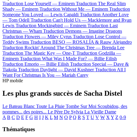
Traduction Lose Yourself —
Eminem
Traduction The Real Slim
Shady —
Eminem
Traduction Without Me —
Eminem
Traduction
Someone You Loved —
Lewis Capaldi
Traduction Another Love
—
Tom Odell
Traduction Can't Hold Us —
Macklemore and Ryan
Lewis
Traduction Mockingbird —
Eminem
Traduction Last
Christmas —
Wham
Traduction Demons —
Imagine Dragons
Traduction Flowers —
Miley Cyrus
Traduction Lose Control —
Teddy Swims
Traduction BESO —
ROSALÍA & Rauw Alejandro
Traduction Rockin' Around The Christmas Tree —
Brenda Lee
Traduction The Magic Key —
One-T
Traduction Godzilla —
Eminem
Traduction What Was I Made For? —
Billie Eilish
Traduction Emorio —
Billie Eilish
Traduction Special —
Dave &
Tiakola
Traduction Daylight —
David Kushner
Traduction All I
Want For Christmas Is You —
Mariah Carey
HP mobile
Les plus grands succès de Sacha Distel
Le Bateau Blanc
Toute La Pluie Tombe Sur Moi
Scoubidou, des
pommes... des poires...
Le Père De Sylvia
La Vieille Dame
A
B
C
D
E
F
G
H
I
J
K
L
M
N
O
P
Q
R
S
T
U
V
W
X
Y
Z
0-9
Thématiques