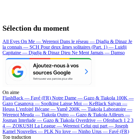
Sélection du moment
All Eyes On Me — Werenoi
Dans le réseau — Djadja & Dinaz
Je
la connais — SCH
Pour deux âmes solitaires (Part. 1) — Luidji
Capitaine — Djadja & Dinaz
Dieu Ne Ment Jamais — Damso
On aime
FlashBack —
Favé (FR)
Notre Dame —
Gazo & Tiakola
100K —
Gazo
Casanova —
Soolking
Laisse Moi —
KeBlack
Saiyan —
Heuss L'enfoiré
Bécane —
Yamê
200K —
Tiakola
Laboratoire —
Werenoi
Meuda —
Tiakola
Outro —
Gazo & Tiakola
Ailleurs —
Josman
Interlude —
Gazo & Tiakola
Overdrive —
Ofenbach
1 2 3
4 —
ZOKUSH
La League —
Werenoi
Celui qui part —
Joseph
Kamel
Nouvelles —
PLK
No love —
Ninho
Urus —
Favé (FR)
Top traduction