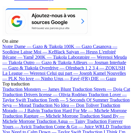
On aime
Notre Dame —
Gazo & Tiakola
100K —
Gazo
Casanova —
Soolking
Laisse Moi —
KeBlack
Saiyan —
Heuss L'enfoiré
Bécane —
Yamê
200K —
Tiakola
Laboratoire —
Werenoi
Meuda
—
Tiakola
Outro —
Gazo & Tiakola
Ailleurs —
Josman
Interlude
—
Gazo & Tiakola
Overdrive —
Ofenbach
1 2 3 4 —
ZOKUSH
La League —
Werenoi
Celui qui part —
Joseph Kamel
Nouvelles
—
PLK
No love —
Ninho
Urus —
Favé (FR)
DIE —
Gazo
Top traduction
Traduction Monsters —
James Blunt
Traduction Streets —
Doja Cat
Traduction Drivers license —
Olivia Rodrigo
Traduction Lover —
Taylor Swift
Traduction Teeth —
5 Seconds Of Summer
Traduction
Seya —
Morad
Traduction No Idea —
Don Toliver
Traduction
Morado —
J Balvin
Traduction Hard For Me —
Michele Morrone
Traduction Rapture —
Michele Morrone
Traduction Stand By —
Michele Morrone
Traduction Agua —
Tainy
Traduction Forever
Yours —
Avicii
Traduction Come & Go —
Juice WRLD
Traduction
You Need to Calm Down —
Taylor Swift
Traduction I Think I’m