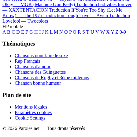
Okay —
MGK (Machine Gun Kelly)
Traduction bad vibes forever
—
XXXTENTACION
Traduction If You're Too Shy (Let Me
Know) —
The 1975
Traduction Tough Love —
Avicii
Traduction
Lovefool —
Twocolors
HP mobile
A
B
C
D
E
F
G
H
I
J
K
L
M
N
O
P
Q
R
S
T
U
V
W
X
Y
Z
0-9
Thématiques
Chansons pour faire le sexe
Rap Français
Chansons d'amour
Chansons des Guinguettes
Chansons de Rugby et 3ème mi-temps
Chanson bonne humeur
Plan de site
Mentions légales
Paramètres cookies
Cookie Settings
© 2026 Paroles.net — Tous droits réservés