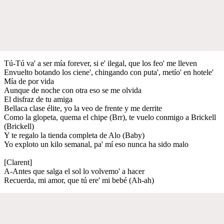
Tú-Tú va' a ser mía forever, si e' ilegal, que los feo' me lleven
Envuelto botando los ciene', chingando con puta', metío' en hotele'
Mía de por vida
Aunque de noche con otra eso se me olvida
El disfraz de tu amiga
Bellaca clase élite, yo la veo de frente y me derrite
Como la glopeta, quema el chipe (Brr), te vuelo conmigo a Brickell
(Brickell)
Y te regalo la tienda completa de Alo (Baby)
Yo exploto un kilo semanal, pa' mí eso nunca ha sido malo
[Clarent]
A-Antes que salga el sol lo volvemo' a hacer
Recuerda, mi amor, que tú ere' mi bebé (Ah-ah)