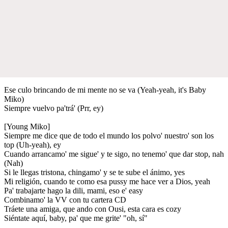
Ese culo brincando de mi mente no se va (Yeah-yeah, it's Baby
Miko)
Siempre vuelvo pa'trá' (Prr, ey)
[Young Miko]
Siempre me dice que de todo el mundo los polvo' nuestro' son los
top (Uh-yeah), ey
Cuando arrancamo' me sigue' y te sigo, no tenemo' que dar stop, nah
(Nah)
Si le llegas tristona, chingamo' y se te sube el ánimo, yes
Mi religión, cuando te como esa pussy me hace ver a Dios, yeah
Pa' trabajarte hago la dili, mami, eso e' easy
Combinamo' la VV con tu cartera CD
Tráete una amiga, que ando con Ousi, esta cara es cozy
Siéntate aquí, baby, pa' que me grite' "oh, sí"