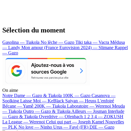
Sélection du moment
Gasolina — Tiakola
No lèche — Gazo
Tiki taka — Vacra
Médusa
— Landy
Mon amour (France Eurovision 2024) — Slimane
Rappel
— Gazo
On aime
Notre Dame —
Gazo & Tiakola
100K —
Gazo
Casanova —
Soolking
Laisse Moi —
KeBlack
Saiyan —
Heuss L'enfoiré
Bécane —
Yamê
200K —
Tiakola
Laboratoire —
Werenoi
Meuda
—
Tiakola
Outro —
Gazo & Tiakola
Ailleurs —
Josman
Interlude
—
Gazo & Tiakola
Overdrive —
Ofenbach
1 2 3 4 —
ZOKUSH
La League —
Werenoi
Celui qui part —
Joseph Kamel
Nouvelles
—
PLK
No love —
Ninho
Urus —
Favé (FR)
DIE —
Gazo