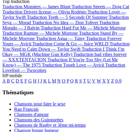
Top traduction
Traduction Monsters —
James Blunt
Traduction Streets —
Doja Cat
Traduction Drivers license —
Olivia Rodrigo
Traduction Lover —
Taylor Swift
Traduction Teeth —
5 Seconds Of Summer
Traduction
Seya —
Morad
Traduction No Idea —
Don Toliver
Traduction
Morado —
J Balvin
Traduction Hard For Me —
Michele Morrone
Traduction Rapture —
Michele Morrone
Traduction Stand By —
Michele Morrone
Traduction Agua —
Tainy
Traduction Forever
Yours —
Avicii
Traduction Come & Go —
Juice WRLD
Traduction
You Need to Calm Down —
Taylor Swift
Traduction I Think I’m
Okay —
MGK (Machine Gun Kelly)
Traduction bad vibes forever
—
XXXTENTACION
Traduction If You're Too Shy (Let Me
Know) —
The 1975
Traduction Tough Love —
Avicii
Traduction
Lovefool —
Twocolors
HP mobile
A
B
C
D
E
F
G
H
I
J
K
L
M
N
O
P
Q
R
S
T
U
V
W
X
Y
Z
0-9
Thématiques
Chansons pour faire le sexe
Rap Français
Chansons d'amour
Chansons des Guinguettes
Chansons de Rugby et 3ème mi-temps
Chanson bonne humeur