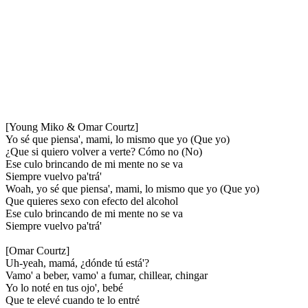
[Young Miko & Omar Courtz]
Yo sé que piensa', mami, lo mismo que yo (Que yo)
¿Que si quiero volver a verte? Cómo no (No)
Ese culo brincando de mi mente no se va
Siempre vuelvo pa'trá'
Woah, yo sé que piensa', mami, lo mismo que yo (Que yo)
Que quieres sexo con efecto del alcohol
Ese culo brincando de mi mente no se va
Siempre vuelvo pa'trá'
[Omar Courtz]
Uh-yeah, mamá, ¿dónde tú está'?
Vamo' a beber, vamo' a fumar, chillear, chingar
Yo lo noté en tus ojo', bebé
Que te elevé cuando te lo entré