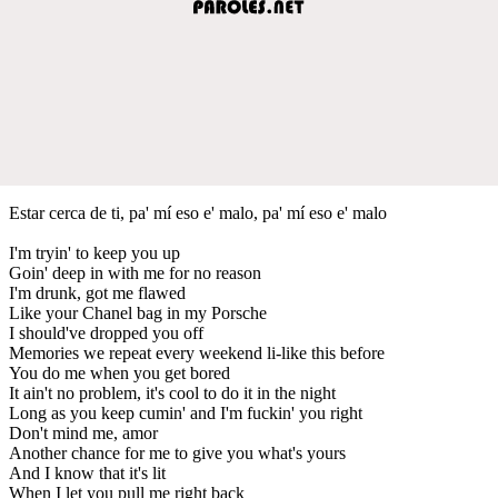
Estar cerca de ti, pa' mí eso e' malo, pa' mí eso e' malo
I'm tryin' to keep you up
Goin' deep in with me for no reason
I'm drunk, got me flawed
Like your Chanel bag in my Porsche
I should've dropped you off
Memories we repeat every weekend li-like this before
You do me when you get bored
It ain't no problem, it's cool to do it in the night
Long as you keep cumin' and I'm fuckin' you right
Don't mind me, amor
Another chance for me to give you what's yours
And I know that it's lit
When I let you pull me right back