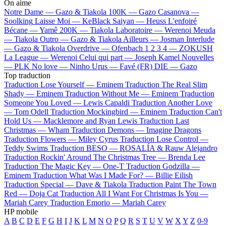
On aime
Notre Dame —
Gazo & Tiakola
100K —
Gazo
Casanova —
Soolking
Laisse Moi —
KeBlack
Saiyan —
Heuss L'enfoiré
Bécane —
Yamê
200K —
Tiakola
Laboratoire —
Werenoi
Meuda
—
Tiakola
Outro —
Gazo & Tiakola
Ailleurs —
Josman
Interlude
—
Gazo & Tiakola
Overdrive —
Ofenbach
1 2 3 4 —
ZOKUSH
La League —
Werenoi
Celui qui part —
Joseph Kamel
Nouvelles
—
PLK
No love —
Ninho
Urus —
Favé (FR)
DIE —
Gazo
Top traduction
Traduction Lose Yourself —
Eminem
Traduction The Real Slim
Shady —
Eminem
Traduction Without Me —
Eminem
Traduction
Someone You Loved —
Lewis Capaldi
Traduction Another Love
—
Tom Odell
Traduction Mockingbird —
Eminem
Traduction Can't
Hold Us —
Macklemore and Ryan Lewis
Traduction Last
Christmas —
Wham
Traduction Demons —
Imagine Dragons
Traduction Flowers —
Miley Cyrus
Traduction Lose Control —
Teddy Swims
Traduction BESO —
ROSALÍA & Rauw Alejandro
Traduction Rockin' Around The Christmas Tree —
Brenda Lee
Traduction The Magic Key —
One-T
Traduction Godzilla —
Eminem
Traduction What Was I Made For? —
Billie Eilish
Traduction Special —
Dave & Tiakola
Traduction Paint The Town
Red —
Doja Cat
Traduction All I Want For Christmas Is You —
Mariah Carey
Traduction Emorio —
Mariah Carey
HP mobile
A
B
C
D
E
F
G
H
I
J
K
L
M
N
O
P
Q
R
S
T
U
V
W
X
Y
Z
0-9