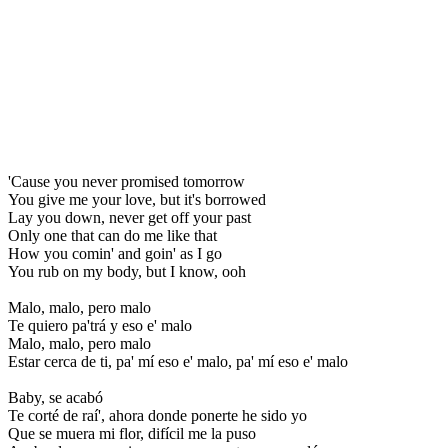
'Cause you never promised tomorrow
You give me your love, but it's borrowed
Lay you down, never get off your past
Only one that can do me like that
How you comin' and goin' as I go
You rub on my body, but I know, ooh
Malo, malo, pero malo
Te quiero pa'trá y eso e' malo
Malo, malo, pero malo
Estar cerca de ti, pa' mí eso e' malo, pa' mí eso e' malo
Baby, se acabó
Te corté de raí', ahora donde ponerte he sido yo
Que se muera mi flor, difícil me la puso