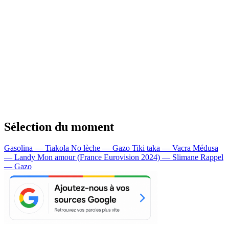
Sélection du moment
Gasolina — Tiakola
No lèche — Gazo
Tiki taka — Vacra
Médusa
— Landy
Mon amour (France Eurovision 2024) — Slimane
Rappel
— Gazo