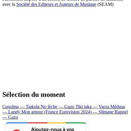
avec la
Société des Editeurs et Auteurs de Musique
(SEAM)
Sélection du moment
Gasolina — Tiakola
No lèche — Gazo
Tiki taka — Vacra
Médusa
— Landy
Mon amour (France Eurovision 2024) — Slimane
Rappel
— Gazo