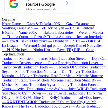
On aime
Notre Dame —
Gazo & Tiakola
100K —
Gazo
Casanova —
Soolking
Laisse Moi —
KeBlack
Saiyan —
Heuss L'enfoiré
Bécane —
Yamê
200K —
Tiakola
Laboratoire —
Werenoi
Meuda
—
Tiakola
Outro —
Gazo & Tiakola
Ailleurs —
Josman
Interlude
—
Gazo & Tiakola
Overdrive —
Ofenbach
1 2 3 4 —
ZOKUSH
La League —
Werenoi
Celui qui part —
Joseph Kamel
Nouvelles
—
PLK
No love —
Ninho
Urus —
Favé (FR)
DIE —
Gazo
Top traduction
Traduction Monsters —
James Blunt
Traduction Streets —
Doja Cat
Traduction Drivers license —
Olivia Rodrigo
Traduction Lover —
Taylor Swift
Traduction Teeth —
5 Seconds Of Summer
Traduction
Seya —
Morad
Traduction No Idea —
Don Toliver
Traduction
Morado —
J Balvin
Traduction Hard For Me —
Michele Morrone
Traduction Rapture —
Michele Morrone
Traduction Stand By —
Michele Morrone
Traduction Agua —
Tainy
Traduction Forever
Yours —
Avicii
Traduction Come & Go —
Juice WRLD
Traduction
You Need to Calm Down —
Taylor Swift
Traduction I Think I’m
Okay —
MGK (Machine Gun Kelly)
Traduction bad vibes forever
—
XXXTENTACION
Traduction If You're Too Shy (Let Me
Know) —
The 1975
Traduction Tough Love —
Avicii
Traduction