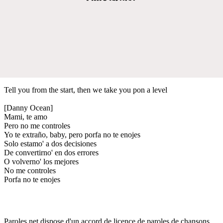
Tell you from the start, then we take you pon a level
[Danny Ocean]
Mami, te amo
Pero no me controles
Yo te extraño, baby, pero porfa no te enojes
Solo estamo' a dos decisiones
De convertirno' en dos errores
O volverno' los mejores
No me controles
Porfa no te enojes
Paroles.net dispose d'un accord de licence de paroles de chansons