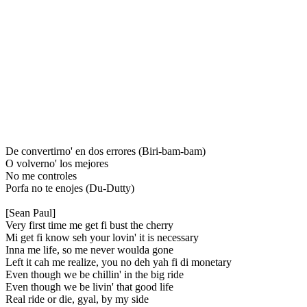
De convertirno' en dos errores (Biri-bam-bam)
O volverno' los mejores
No me controles
Porfa no te enojes (Du-Dutty)
[Sean Paul]
Very first time me get fi bust the cherry
Mi get fi know seh your lovin' it is necessary
Inna me life, so me never woulda gone
Left it cah me realize, you no deh yah fi di monetary
Even though we be chillin' in the big ride
Even though we be livin' that good life
Real ride or die, gyal, by my side