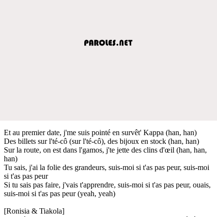
Et au premier date, j'me suis pointé en survêt' Kappa (han, han)
Des billets sur l'té-cô (sur l'té-cô), des bijoux en stock (han, han)
Sur la route, on est dans l'gamos, j'te jette des clins d'œil (han, han,
han)
Tu sais, j'ai la folie des grandeurs, suis-moi si t'as pas peur, suis-moi
si t'as pas peur
Si tu sais pas faire, j'vais t'apprendre, suis-moi si t'as pas peur, ouais,
suis-moi si t'as pas peur (yeah, yeah)
[Ronisia & Tiakola]