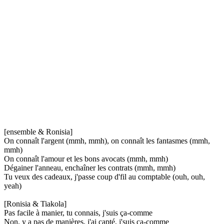
[ensemble & Ronisia]
On connaît l'argent (mmh, mmh), on connaît les fantasmes (mmh,
mmh)
On connaît l'amour et les bons avocats (mmh, mmh)
Dégainer l'anneau, enchaîner les contrats (mmh, mmh)
Tu veux des cadeaux, j'passe coup d'fil au comptable (ouh, ouh,
yeah)
[Ronisia & Tiakola]
Pas facile à manier, tu connais, j'suis ça-comme
Non, y a pas de manières, j'ai capté, j'suis ça-comme