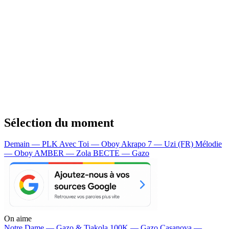
Sélection du moment
Demain — PLK
Avec Toi — Oboy
Akrapo 7 — Uzi (FR)
Mélodie
— Oboy
AMBER — Zola
BECTE — Gazo
On aime
Notre Dame —
Gazo & Tiakola
100K —
Gazo
Casanova —