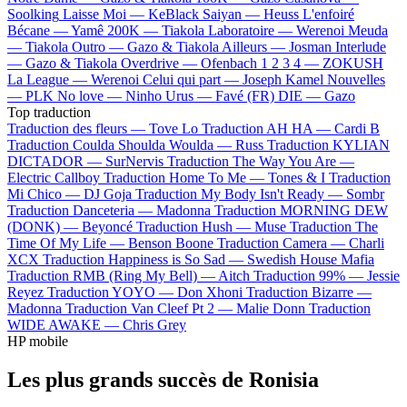
Soolking
Laisse Moi —
KeBlack
Saiyan —
Heuss L'enfoiré
Bécane —
Yamê
200K —
Tiakola
Laboratoire —
Werenoi
Meuda
—
Tiakola
Outro —
Gazo & Tiakola
Ailleurs —
Josman
Interlude
—
Gazo & Tiakola
Overdrive —
Ofenbach
1 2 3 4 —
ZOKUSH
La League —
Werenoi
Celui qui part —
Joseph Kamel
Nouvelles
—
PLK
No love —
Ninho
Urus —
Favé (FR)
DIE —
Gazo
Top traduction
Traduction des fleurs —
Tove Lo
Traduction AH HA —
Cardi B
Traduction Coulda Shoulda Woulda —
Russ
Traduction KYLIAN
DICTADOR —
SurNervis
Traduction The Way You Are —
Electric Callboy
Traduction Home To Me —
Tones & I
Traduction
Mi Chico —
DJ Goja
Traduction My Body Isn't Ready —
Sombr
Traduction Danceteria —
Madonna
Traduction MORNING DEW
(DONK) —
Beyoncé
Traduction Hush —
Muse
Traduction The
Time Of My Life —
Benson Boone
Traduction Camera —
Charli
XCX
Traduction Happiness is So Sad —
Swedish House Mafia
Traduction RMB (Ring My Bell) —
Aitch
Traduction 99% —
Jessie
Reyez
Traduction YOYO —
Don Xhoni
Traduction Bizarre —
Madonna
Traduction Van Cleef Pt 2 —
Malie Donn
Traduction
WIDE AWAKE —
Chris Grey
HP mobile
Les plus grands succès de Ronisia