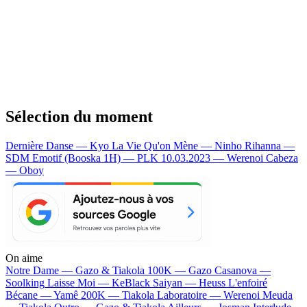
Sélection du moment
Dernière Danse — Kyo
La Vie Qu'on Mène — Ninho
Rihanna —
SDM
Emotif (Booska 1H) — PLK
10.03.2023 — Werenoi
Cabeza
— Oboy
On aime
Notre Dame —
Gazo & Tiakola
100K —
Gazo
Casanova —
Soolking
Laisse Moi —
KeBlack
Saiyan —
Heuss L'enfoiré
Bécane —
Yamê
200K —
Tiakola
Laboratoire —
Werenoi
Meuda