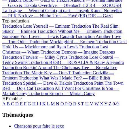
—
Tiakola
Outro —
Gazo & Tiakola
Ailleurs —
Josman
Interlude
—
Gazo & Tiakola
Overdrive —
Ofenbach
1 2 3 4 —
ZOKUSH
La League —
Werenoi
Celui qui part —
Joseph Kamel
Nouvelles
—
PLK
No love —
Ninho
Urus —
Favé (FR)
DIE —
Gazo
Top traduction
Traduction Lose Yourself —
Eminem
Traduction The Real Slim
Shady —
Eminem
Traduction Without Me —
Eminem
Traduction
Someone You Loved —
Lewis Capaldi
Traduction Another Love
—
Tom Odell
Traduction Mockingbird —
Eminem
Traduction Can't
Hold Us —
Macklemore and Ryan Lewis
Traduction Last
Christmas —
Wham
Traduction Demons —
Imagine Dragons
Traduction Flowers —
Miley Cyrus
Traduction Lose Control —
Teddy Swims
Traduction BESO —
ROSALÍA & Rauw Alejandro
Traduction Rockin' Around The Christmas Tree —
Brenda Lee
Traduction The Magic Key —
One-T
Traduction Godzilla —
Eminem
Traduction What Was I Made For? —
Billie Eilish
Traduction Special —
Dave & Tiakola
Traduction Paint The Town
Red —
Doja Cat
Traduction All I Want For Christmas Is You —
Mariah Carey
Traduction Emorio —
Mariah Carey
HP mobile
A
B
C
D
E
F
G
H
I
J
K
L
M
N
O
P
Q
R
S
T
U
V
W
X
Y
Z
0-9
Thématiques
Chansons pour faire le sexe