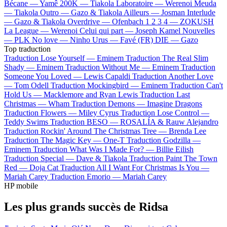
Bécane —
Yamê
200K —
Tiakola
Laboratoire —
Werenoi
Meuda
—
Tiakola
Outro —
Gazo & Tiakola
Ailleurs —
Josman
Interlude
—
Gazo & Tiakola
Overdrive —
Ofenbach
1 2 3 4 —
ZOKUSH
La League —
Werenoi
Celui qui part —
Joseph Kamel
Nouvelles
—
PLK
No love —
Ninho
Urus —
Favé (FR)
DIE —
Gazo
Top traduction
Traduction Lose Yourself —
Eminem
Traduction The Real Slim
Shady —
Eminem
Traduction Without Me —
Eminem
Traduction
Someone You Loved —
Lewis Capaldi
Traduction Another Love
—
Tom Odell
Traduction Mockingbird —
Eminem
Traduction Can't
Hold Us —
Macklemore and Ryan Lewis
Traduction Last
Christmas —
Wham
Traduction Demons —
Imagine Dragons
Traduction Flowers —
Miley Cyrus
Traduction Lose Control —
Teddy Swims
Traduction BESO —
ROSALÍA & Rauw Alejandro
Traduction Rockin' Around The Christmas Tree —
Brenda Lee
Traduction The Magic Key —
One-T
Traduction Godzilla —
Eminem
Traduction What Was I Made For? —
Billie Eilish
Traduction Special —
Dave & Tiakola
Traduction Paint The Town
Red —
Doja Cat
Traduction All I Want For Christmas Is You —
Mariah Carey
Traduction Emorio —
Mariah Carey
HP mobile
Les plus grands succès de Ridsa