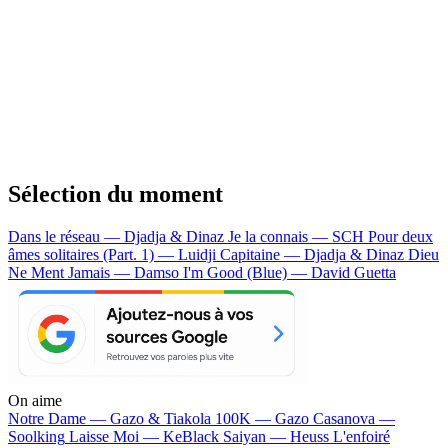
Sélection du moment
Dans le réseau — Djadja & Dinaz
Je la connais — SCH
Pour deux
âmes solitaires (Part. 1) — Luidji
Capitaine — Djadja & Dinaz
Dieu
Ne Ment Jamais — Damso
I'm Good (Blue) — David Guetta
On aime
Notre Dame —
Gazo & Tiakola
100K —
Gazo
Casanova —
Soolking
Laisse Moi —
KeBlack
Saiyan —
Heuss L'enfoiré