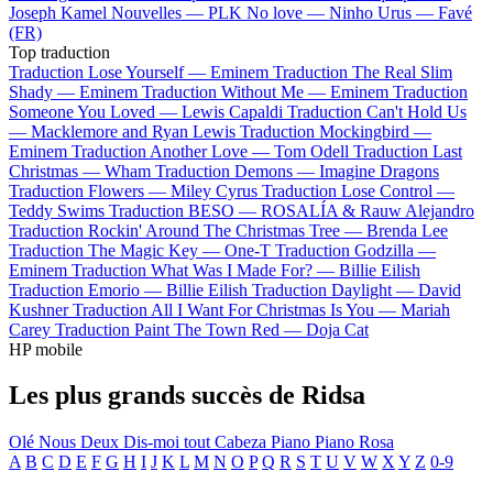
Joseph Kamel
Nouvelles —
PLK
No love —
Ninho
Urus —
Favé
(FR)
Top traduction
Traduction Lose Yourself —
Eminem
Traduction The Real Slim
Shady —
Eminem
Traduction Without Me —
Eminem
Traduction
Someone You Loved —
Lewis Capaldi
Traduction Can't Hold Us
—
Macklemore and Ryan Lewis
Traduction Mockingbird —
Eminem
Traduction Another Love —
Tom Odell
Traduction Last
Christmas —
Wham
Traduction Demons —
Imagine Dragons
Traduction Flowers —
Miley Cyrus
Traduction Lose Control —
Teddy Swims
Traduction BESO —
ROSALÍA & Rauw Alejandro
Traduction Rockin' Around The Christmas Tree —
Brenda Lee
Traduction The Magic Key —
One-T
Traduction Godzilla —
Eminem
Traduction What Was I Made For? —
Billie Eilish
Traduction Emorio —
Billie Eilish
Traduction Daylight —
David
Kushner
Traduction All I Want For Christmas Is You —
Mariah
Carey
Traduction Paint The Town Red —
Doja Cat
HP mobile
Les plus grands succès de Ridsa
Olé
Nous Deux
Dis-moi tout
Cabeza
Piano Piano
Rosa
A
B
C
D
E
F
G
H
I
J
K
L
M
N
O
P
Q
R
S
T
U
V
W
X
Y
Z
0-9