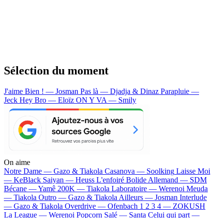
Sélection du moment
J'aime Bien ! — Josman
Pas là — Djadja & Dinaz
Parapluie —
Jeck
Hey Bro — Eloïz
ON Y VA — Smily
On aime
Notre Dame —
Gazo & Tiakola
Casanova —
Soolking
Laisse Moi
—
KeBlack
Saiyan —
Heuss L'enfoiré
Bolide Allemand —
SDM
Bécane —
Yamê
200K —
Tiakola
Laboratoire —
Werenoi
Meuda
—
Tiakola
Outro —
Gazo & Tiakola
Ailleurs —
Josman
Interlude
—
Gazo & Tiakola
Overdrive —
Ofenbach
1 2 3 4 —
ZOKUSH
La League —
Werenoi
Popcorn Salé —
Santa
Celui qui part —