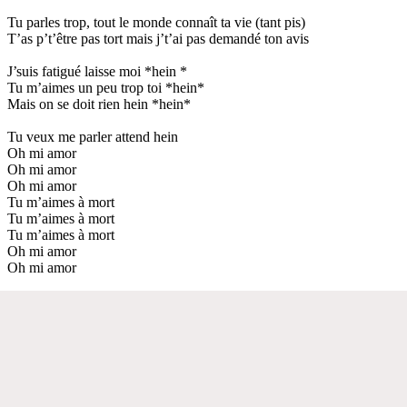
Tu parles trop, tout le monde connaît ta vie (tant pis)
T’as p’t’être pas tort mais j’t’ai pas demandé ton avis
J’suis fatigué laisse moi *hein *
Tu m’aimes un peu trop toi *hein*
Mais on se doit rien hein *hein*
Tu veux me parler attend hein
Oh mi amor
Oh mi amor
Oh mi amor
Tu m’aimes à mort
Tu m’aimes à mort
Tu m’aimes à mort
Oh mi amor
Oh mi amor