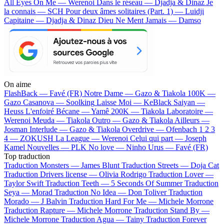
All Eyes On Me — Werenoi
Dans le réseau — Djadja & Dinaz
Je
la connais — SCH
Pour deux âmes solitaires (Part. 1) — Luidji
Capitaine — Djadja & Dinaz
Dieu Ne Ment Jamais — Damso
On aime
FlashBack —
Favé (FR)
Notre Dame —
Gazo & Tiakola
100K —
Gazo
Casanova —
Soolking
Laisse Moi —
KeBlack
Saiyan —
Heuss L'enfoiré
Bécane —
Yamê
200K —
Tiakola
Laboratoire —
Werenoi
Meuda —
Tiakola
Outro —
Gazo & Tiakola
Ailleurs —
Josman
Interlude —
Gazo & Tiakola
Overdrive —
Ofenbach
1 2 3
4 —
ZOKUSH
La League —
Werenoi
Celui qui part —
Joseph
Kamel
Nouvelles —
PLK
No love —
Ninho
Urus —
Favé (FR)
Top traduction
Traduction Monsters —
James Blunt
Traduction Streets —
Doja Cat
Traduction Drivers license —
Olivia Rodrigo
Traduction Lover —
Taylor Swift
Traduction Teeth —
5 Seconds Of Summer
Traduction
Seya —
Morad
Traduction No Idea —
Don Toliver
Traduction
Morado —
J Balvin
Traduction Hard For Me —
Michele Morrone
Traduction Rapture —
Michele Morrone
Traduction Stand By —
Michele Morrone
Traduction Agua —
Tainy
Traduction Forever