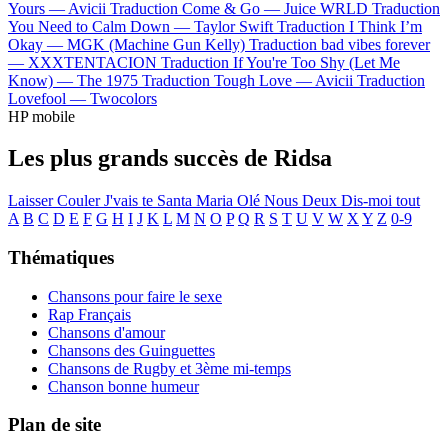
Yours —
Avicii
Traduction Come & Go —
Juice WRLD
Traduction
You Need to Calm Down —
Taylor Swift
Traduction I Think I’m
Okay —
MGK (Machine Gun Kelly)
Traduction bad vibes forever
—
XXXTENTACION
Traduction If You're Too Shy (Let Me
Know) —
The 1975
Traduction Tough Love —
Avicii
Traduction
Lovefool —
Twocolors
HP mobile
Les plus grands succès de Ridsa
Laisser Couler
J'vais te
Santa Maria
Olé
Nous Deux
Dis-moi tout
A
B
C
D
E
F
G
H
I
J
K
L
M
N
O
P
Q
R
S
T
U
V
W
X
Y
Z
0-9
Thématiques
Chansons pour faire le sexe
Rap Français
Chansons d'amour
Chansons des Guinguettes
Chansons de Rugby et 3ème mi-temps
Chanson bonne humeur
Plan de site