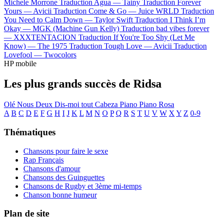
Michele Morrone
Traduction Agua —
Tainy
Traduction Forever
Yours —
Avicii
Traduction Come & Go —
Juice WRLD
Traduction
You Need to Calm Down —
Taylor Swift
Traduction I Think I’m
Okay —
MGK (Machine Gun Kelly)
Traduction bad vibes forever
—
XXXTENTACION
Traduction If You're Too Shy (Let Me
Know) —
The 1975
Traduction Tough Love —
Avicii
Traduction
Lovefool —
Twocolors
HP mobile
Les plus grands succès de Ridsa
Olé
Nous Deux
Dis-moi tout
Cabeza
Piano Piano
Rosa
A
B
C
D
E
F
G
H
I
J
K
L
M
N
O
P
Q
R
S
T
U
V
W
X
Y
Z
0-9
Thématiques
Chansons pour faire le sexe
Rap Français
Chansons d'amour
Chansons des Guinguettes
Chansons de Rugby et 3ème mi-temps
Chanson bonne humeur
Plan de site