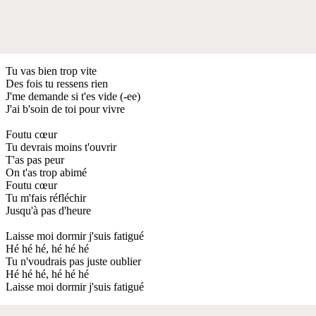
Tu vas bien trop vite
Des fois tu ressens rien
J'me demande si t'es vide (-ee)
J'ai b'soin de toi pour vivre
Foutu cœur
Tu devrais moins t'ouvrir
T'as pas peur
On t'as trop abimé
Foutu cœur
Tu m'fais réfléchir
Jusqu'à pas d'heure
Laisse moi dormir j'suis fatigué
Hé hé hé, hé hé hé
Tu n'voudrais pas juste oublier
Hé hé hé, hé hé hé
Laisse moi dormir j'suis fatigué