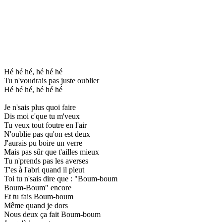
Hé hé hé, hé hé hé
Tu n'voudrais pas juste oublier
Hé hé hé, hé hé hé
Je n'sais plus quoi faire
Dis moi c'que tu m'veux
Tu veux tout foutre en l'air
N'oublie pas qu'on est deux
J'aurais pu boire un verre
Mais pas sûr que t'ailles mieux
Tu n'prends pas les averses
T'es à l'abri quand il pleut
Toi tu n'sais dire que : "Boum-boum
Boum-Boum" encore
Et tu fais Boum-boum
Même quand je dors
Nous deux ça fait Boum-boum