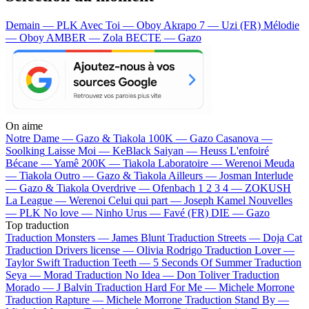
Demain — PLK
Avec Toi — Oboy
Akrapo 7 — Uzi (FR)
Mélodie
— Oboy
AMBER — Zola
BECTE — Gazo
On aime
Notre Dame —
Gazo & Tiakola
100K —
Gazo
Casanova —
Soolking
Laisse Moi —
KeBlack
Saiyan —
Heuss L'enfoiré
Bécane —
Yamê
200K —
Tiakola
Laboratoire —
Werenoi
Meuda
—
Tiakola
Outro —
Gazo & Tiakola
Ailleurs —
Josman
Interlude
—
Gazo & Tiakola
Overdrive —
Ofenbach
1 2 3 4 —
ZOKUSH
La League —
Werenoi
Celui qui part —
Joseph Kamel
Nouvelles
—
PLK
No love —
Ninho
Urus —
Favé (FR)
DIE —
Gazo
Top traduction
Traduction Monsters —
James Blunt
Traduction Streets —
Doja Cat
Traduction Drivers license —
Olivia Rodrigo
Traduction Lover —
Taylor Swift
Traduction Teeth —
5 Seconds Of Summer
Traduction
Seya —
Morad
Traduction No Idea —
Don Toliver
Traduction
Morado —
J Balvin
Traduction Hard For Me —
Michele Morrone
Traduction Rapture —
Michele Morrone
Traduction Stand By —