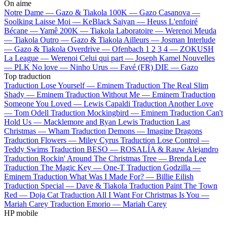
On aime
Notre Dame —
Gazo & Tiakola
100K —
Gazo
Casanova —
Soolking
Laisse Moi —
KeBlack
Saiyan —
Heuss L'enfoiré
Bécane —
Yamê
200K —
Tiakola
Laboratoire —
Werenoi
Meuda
—
Tiakola
Outro —
Gazo & Tiakola
Ailleurs —
Josman
Interlude
—
Gazo & Tiakola
Overdrive —
Ofenbach
1 2 3 4 —
ZOKUSH
La League —
Werenoi
Celui qui part —
Joseph Kamel
Nouvelles
—
PLK
No love —
Ninho
Urus —
Favé (FR)
DIE —
Gazo
Top traduction
Traduction Lose Yourself —
Eminem
Traduction The Real Slim
Shady —
Eminem
Traduction Without Me —
Eminem
Traduction
Someone You Loved —
Lewis Capaldi
Traduction Another Love
—
Tom Odell
Traduction Mockingbird —
Eminem
Traduction Can't
Hold Us —
Macklemore and Ryan Lewis
Traduction Last
Christmas —
Wham
Traduction Demons —
Imagine Dragons
Traduction Flowers —
Miley Cyrus
Traduction Lose Control —
Teddy Swims
Traduction BESO —
ROSALÍA & Rauw Alejandro
Traduction Rockin' Around The Christmas Tree —
Brenda Lee
Traduction The Magic Key —
One-T
Traduction Godzilla —
Eminem
Traduction What Was I Made For? —
Billie Eilish
Traduction Special —
Dave & Tiakola
Traduction Paint The Town
Red —
Doja Cat
Traduction All I Want For Christmas Is You —
Mariah Carey
Traduction Emorio —
Mariah Carey
HP mobile