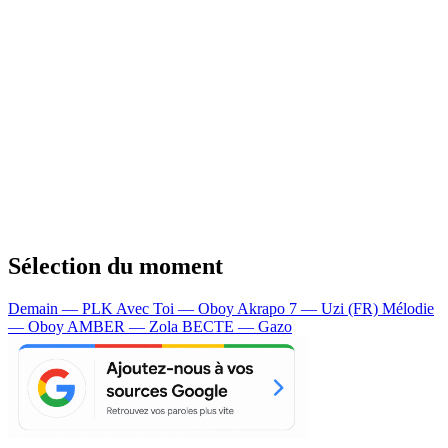
Sélection du moment
Demain — PLK
Avec Toi — Oboy
Akrapo 7 — Uzi (FR)
Mélodie
— Oboy
AMBER — Zola
BECTE — Gazo