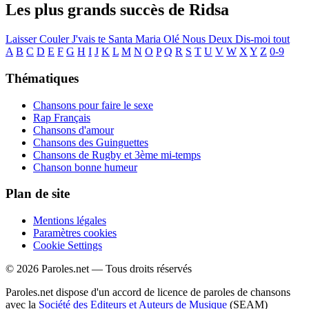
Les plus grands succès de Ridsa
Laisser Couler
J'vais te
Santa Maria
Olé
Nous Deux
Dis-moi tout
A
B
C
D
E
F
G
H
I
J
K
L
M
N
O
P
Q
R
S
T
U
V
W
X
Y
Z
0-9
Thématiques
Chansons pour faire le sexe
Rap Français
Chansons d'amour
Chansons des Guinguettes
Chansons de Rugby et 3ème mi-temps
Chanson bonne humeur
Plan de site
Mentions légales
Paramètres cookies
Cookie Settings
© 2026 Paroles.net — Tous droits réservés
Paroles.net dispose d'un accord de licence de paroles de chansons
avec la
Société des Editeurs et Auteurs de Musique
(SEAM)