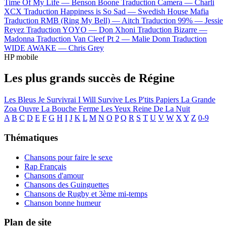
Time Of My Life —
Benson Boone
Traduction Camera —
Charli
XCX
Traduction Happiness is So Sad —
Swedish House Mafia
Traduction RMB (Ring My Bell) —
Aitch
Traduction 99% —
Jessie
Reyez
Traduction YOYO —
Don Xhoni
Traduction Bizarre —
Madonna
Traduction Van Cleef Pt 2 —
Malie Donn
Traduction
WIDE AWAKE —
Chris Grey
HP mobile
Les plus grands succès de Régine
Les Bleus
Je Survivrai I Will Survive
Les P'tits Papiers
La Grande
Zoa
Ouvre La Bouche Ferme Les Yeux
Reine De La Nuit
A
B
C
D
E
F
G
H
I
J
K
L
M
N
O
P
Q
R
S
T
U
V
W
X
Y
Z
0-9
Thématiques
Chansons pour faire le sexe
Rap Français
Chansons d'amour
Chansons des Guinguettes
Chansons de Rugby et 3ème mi-temps
Chanson bonne humeur
Plan de site