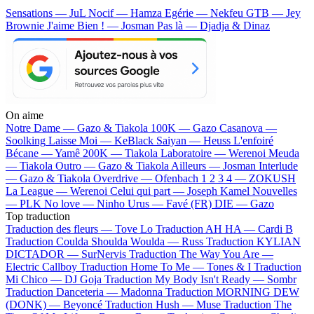
Sensations — JuL
Nocif — Hamza
Egérie — Nekfeu
GTB — Jey
Brownie
J'aime Bien ! — Josman
Pas là — Djadja & Dinaz
On aime
Notre Dame —
Gazo & Tiakola
100K —
Gazo
Casanova —
Soolking
Laisse Moi —
KeBlack
Saiyan —
Heuss L'enfoiré
Bécane —
Yamê
200K —
Tiakola
Laboratoire —
Werenoi
Meuda
—
Tiakola
Outro —
Gazo & Tiakola
Ailleurs —
Josman
Interlude
—
Gazo & Tiakola
Overdrive —
Ofenbach
1 2 3 4 —
ZOKUSH
La League —
Werenoi
Celui qui part —
Joseph Kamel
Nouvelles
—
PLK
No love —
Ninho
Urus —
Favé (FR)
DIE —
Gazo
Top traduction
Traduction des fleurs —
Tove Lo
Traduction AH HA —
Cardi B
Traduction Coulda Shoulda Woulda —
Russ
Traduction KYLIAN
DICTADOR —
SurNervis
Traduction The Way You Are —
Electric Callboy
Traduction Home To Me —
Tones & I
Traduction
Mi Chico —
DJ Goja
Traduction My Body Isn't Ready —
Sombr
Traduction Danceteria —
Madonna
Traduction MORNING DEW
(DONK) —
Beyoncé
Traduction Hush —
Muse
Traduction The