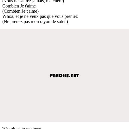
(Vous ne saurez jamais, ma chère)
Combien Je t'aime
(Combien Je t'aime)
Whoa, et je ne veux pas que vous preniez
(Ne prenez pas mon rayon de soleil)
Waouh, si tu m'aimes