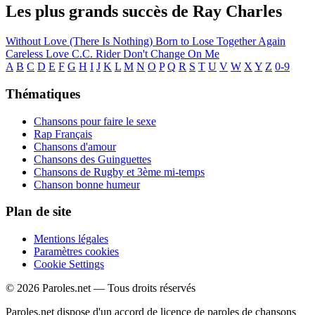
Les plus grands succès de Ray Charles
Without Love (There Is Nothing)
Born to Lose
Together Again
Careless Love
C.C. Rider
Don't Change On Me
A
B
C
D
E
F
G
H
I
J
K
L
M
N
O
P
Q
R
S
T
U
V
W
X
Y
Z
0-9
Thématiques
Chansons pour faire le sexe
Rap Français
Chansons d'amour
Chansons des Guinguettes
Chansons de Rugby et 3ème mi-temps
Chanson bonne humeur
Plan de site
Mentions légales
Paramètres cookies
Cookie Settings
© 2026 Paroles.net — Tous droits réservés
Paroles.net dispose d'un accord de licence de paroles de chansons