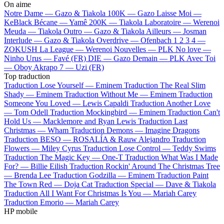
On aime
Notre Dame —
Gazo & Tiakola
100K —
Gazo
Laisse Moi —
KeBlack
Bécane —
Yamê
200K —
Tiakola
Laboratoire —
Werenoi
Meuda —
Tiakola
Outro —
Gazo & Tiakola
Ailleurs —
Josman
Interlude —
Gazo & Tiakola
Overdrive —
Ofenbach
1 2 3 4 —
ZOKUSH
La League —
Werenoi
Nouvelles —
PLK
No love —
Ninho
Urus —
Favé (FR)
DIE —
Gazo
Demain —
PLK
Avec Toi
—
Oboy
Akrapo 7 —
Uzi (FR)
Top traduction
Traduction Lose Yourself —
Eminem
Traduction The Real Slim
Shady —
Eminem
Traduction Without Me —
Eminem
Traduction
Someone You Loved —
Lewis Capaldi
Traduction Another Love
—
Tom Odell
Traduction Mockingbird —
Eminem
Traduction Can't
Hold Us —
Macklemore and Ryan Lewis
Traduction Last
Christmas —
Wham
Traduction Demons —
Imagine Dragons
Traduction BESO —
ROSALÍA & Rauw Alejandro
Traduction
Flowers —
Miley Cyrus
Traduction Lose Control —
Teddy Swims
Traduction The Magic Key —
One-T
Traduction What Was I Made
For? —
Billie Eilish
Traduction Rockin' Around The Christmas Tree
—
Brenda Lee
Traduction Godzilla —
Eminem
Traduction Paint
The Town Red —
Doja Cat
Traduction Special —
Dave & Tiakola
Traduction All I Want For Christmas Is You —
Mariah Carey
Traduction Emorio —
Mariah Carey
HP mobile