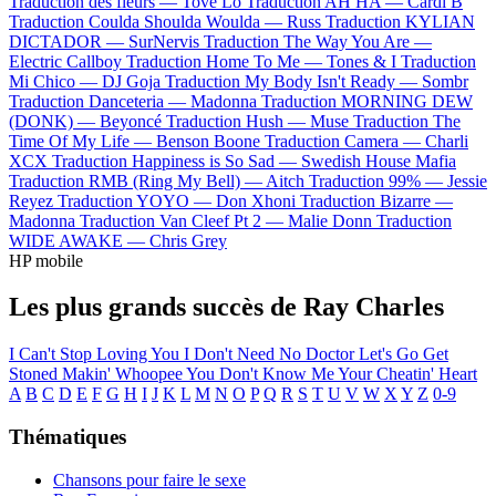
Traduction des fleurs —
Tove Lo
Traduction AH HA —
Cardi B
Traduction Coulda Shoulda Woulda —
Russ
Traduction KYLIAN
DICTADOR —
SurNervis
Traduction The Way You Are —
Electric Callboy
Traduction Home To Me —
Tones & I
Traduction
Mi Chico —
DJ Goja
Traduction My Body Isn't Ready —
Sombr
Traduction Danceteria —
Madonna
Traduction MORNING DEW
(DONK) —
Beyoncé
Traduction Hush —
Muse
Traduction The
Time Of My Life —
Benson Boone
Traduction Camera —
Charli
XCX
Traduction Happiness is So Sad —
Swedish House Mafia
Traduction RMB (Ring My Bell) —
Aitch
Traduction 99% —
Jessie
Reyez
Traduction YOYO —
Don Xhoni
Traduction Bizarre —
Madonna
Traduction Van Cleef Pt 2 —
Malie Donn
Traduction
WIDE AWAKE —
Chris Grey
HP mobile
Les plus grands succès de Ray Charles
I Can't Stop Loving You
I Don't Need No Doctor
Let's Go Get
Stoned
Makin' Whoopee
You Don't Know Me
Your Cheatin' Heart
A
B
C
D
E
F
G
H
I
J
K
L
M
N
O
P
Q
R
S
T
U
V
W
X
Y
Z
0-9
Thématiques
Chansons pour faire le sexe