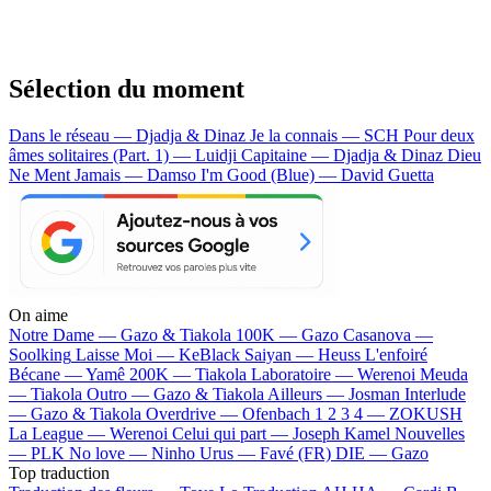
Sélection du moment
Dans le réseau — Djadja & Dinaz
Je la connais — SCH
Pour deux
âmes solitaires (Part. 1) — Luidji
Capitaine — Djadja & Dinaz
Dieu
Ne Ment Jamais — Damso
I'm Good (Blue) — David Guetta
On aime
Notre Dame —
Gazo & Tiakola
100K —
Gazo
Casanova —
Soolking
Laisse Moi —
KeBlack
Saiyan —
Heuss L'enfoiré
Bécane —
Yamê
200K —
Tiakola
Laboratoire —
Werenoi
Meuda
—
Tiakola
Outro —
Gazo & Tiakola
Ailleurs —
Josman
Interlude
—
Gazo & Tiakola
Overdrive —
Ofenbach
1 2 3 4 —
ZOKUSH
La League —
Werenoi
Celui qui part —
Joseph Kamel
Nouvelles
—
PLK
No love —
Ninho
Urus —
Favé (FR)
DIE —
Gazo
Top traduction