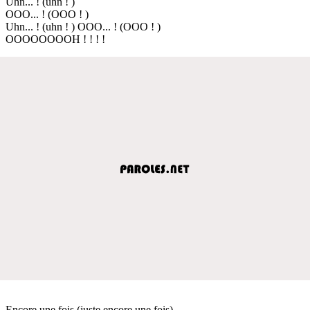
Uhn... ! (uhn ! )
OOO... ! (OOO ! )
Uhn... ! (uhn ! ) OOO... ! (OOO ! )
OOOOOOOOH ! ! ! !
Encore une fois (juste encore une fois)