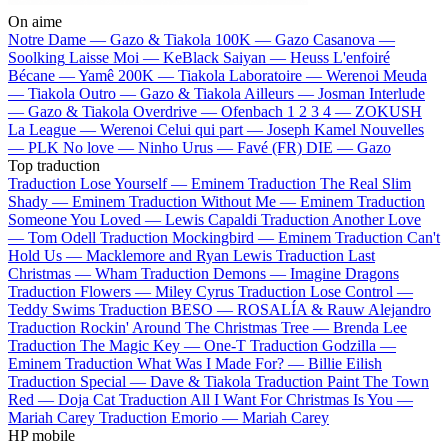
On aime
Notre Dame —
Gazo & Tiakola
100K —
Gazo
Casanova —
Soolking
Laisse Moi —
KeBlack
Saiyan —
Heuss L'enfoiré
Bécane —
Yamê
200K —
Tiakola
Laboratoire —
Werenoi
Meuda
—
Tiakola
Outro —
Gazo & Tiakola
Ailleurs —
Josman
Interlude
—
Gazo & Tiakola
Overdrive —
Ofenbach
1 2 3 4 —
ZOKUSH
La League —
Werenoi
Celui qui part —
Joseph Kamel
Nouvelles
—
PLK
No love —
Ninho
Urus —
Favé (FR)
DIE —
Gazo
Top traduction
Traduction Lose Yourself —
Eminem
Traduction The Real Slim
Shady —
Eminem
Traduction Without Me —
Eminem
Traduction
Someone You Loved —
Lewis Capaldi
Traduction Another Love
—
Tom Odell
Traduction Mockingbird —
Eminem
Traduction Can't
Hold Us —
Macklemore and Ryan Lewis
Traduction Last
Christmas —
Wham
Traduction Demons —
Imagine Dragons
Traduction Flowers —
Miley Cyrus
Traduction Lose Control —
Teddy Swims
Traduction BESO —
ROSALÍA & Rauw Alejandro
Traduction Rockin' Around The Christmas Tree —
Brenda Lee
Traduction The Magic Key —
One-T
Traduction Godzilla —
Eminem
Traduction What Was I Made For? —
Billie Eilish
Traduction Special —
Dave & Tiakola
Traduction Paint The Town
Red —
Doja Cat
Traduction All I Want For Christmas Is You —
Mariah Carey
Traduction Emorio —
Mariah Carey
HP mobile