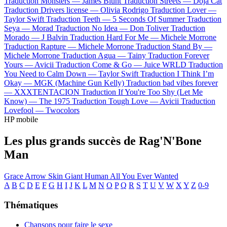
Traduction Monsters —
James Blunt
Traduction Streets —
Doja Cat
Traduction Drivers license —
Olivia Rodrigo
Traduction Lover —
Taylor Swift
Traduction Teeth —
5 Seconds Of Summer
Traduction
Seya —
Morad
Traduction No Idea —
Don Toliver
Traduction
Morado —
J Balvin
Traduction Hard For Me —
Michele Morrone
Traduction Rapture —
Michele Morrone
Traduction Stand By —
Michele Morrone
Traduction Agua —
Tainy
Traduction Forever
Yours —
Avicii
Traduction Come & Go —
Juice WRLD
Traduction
You Need to Calm Down —
Taylor Swift
Traduction I Think I’m
Okay —
MGK (Machine Gun Kelly)
Traduction bad vibes forever
—
XXXTENTACION
Traduction If You're Too Shy (Let Me
Know) —
The 1975
Traduction Tough Love —
Avicii
Traduction
Lovefool —
Twocolors
HP mobile
Les plus grands succès de Rag'N'Bone
Man
Grace
Arrow
Skin
Giant
Human
All You Ever Wanted
A
B
C
D
E
F
G
H
I
J
K
L
M
N
O
P
Q
R
S
T
U
V
W
X
Y
Z
0-9
Thématiques
Chansons pour faire le sexe