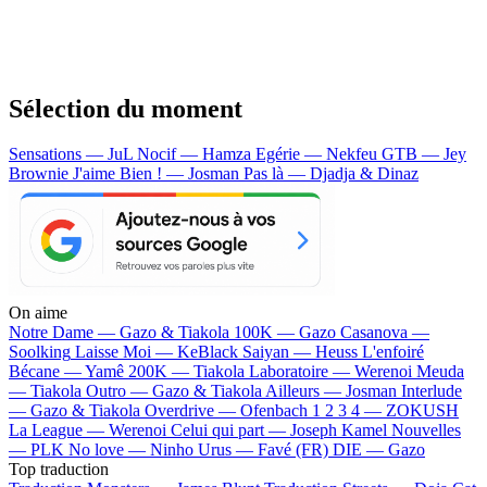
Sélection du moment
Sensations — JuL
Nocif — Hamza
Egérie — Nekfeu
GTB — Jey
Brownie
J'aime Bien ! — Josman
Pas là — Djadja & Dinaz
On aime
Notre Dame —
Gazo & Tiakola
100K —
Gazo
Casanova —
Soolking
Laisse Moi —
KeBlack
Saiyan —
Heuss L'enfoiré
Bécane —
Yamê
200K —
Tiakola
Laboratoire —
Werenoi
Meuda
—
Tiakola
Outro —
Gazo & Tiakola
Ailleurs —
Josman
Interlude
—
Gazo & Tiakola
Overdrive —
Ofenbach
1 2 3 4 —
ZOKUSH
La League —
Werenoi
Celui qui part —
Joseph Kamel
Nouvelles
—
PLK
No love —
Ninho
Urus —
Favé (FR)
DIE —
Gazo
Top traduction